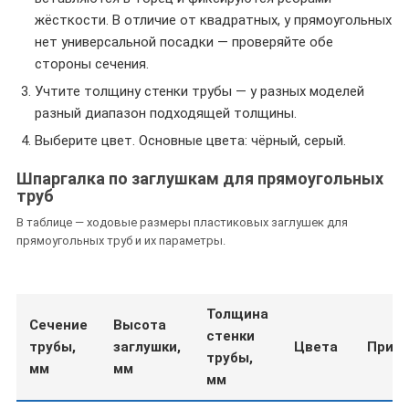
жёсткости. В отличие от квадратных, у прямоугольных
нет универсальной посадки — проверяйте обе
стороны сечения.
Учтите толщину стенки трубы — у разных моделей
разный диапазон подходящей толщины.
Выберите цвет. Основные цвета: чёрный, серый.
Шпаргалка по заглушкам для прямоугольных
труб
В таблице — ходовые размеры пластиковых заглушек для
прямоугольных труб и их параметры.
Толщина
Сечение
Высота
стенки
трубы,
заглушки,
Цвета
Прим
трубы,
мм
мм
мм