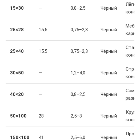
Лёгки
15×30
—
0,8–2,5
Чёрный
конст
Мебел
25×28
15,5
0,75–2,3
Чёрный
карка
Станд
25×40
15,5
0,75–2,3
Чёрный
конст
Строи
30×50
—
1,2–4,0
Чёрный
конст
Самый
40×20
—
0,8–2,5
Чёрный
разме
Крупн
50×100
28
2,5–8
Чёрный
конст
Пром
150×100
41
2,5–6,0
Чёрный