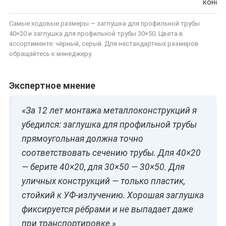
конст
Самые ходовые размеры — заглушка для профильной трубы
40×20 и заглушка для профильной трубы 30×50. Цвета в
ассортименте: чёрный, серый. Для нестандартных размеров
обращайтесь к менеджеру.
Экспертное мнение
«За 12 лет монтажа металлоконструкций я
убедился: заглушка для профильной трубы
прямоугольная должна точно
соответствовать сечению трубы. Для 40×20
— берите 40×20, для 30×50 — 30×50. Для
уличных конструкций — только пластик,
стойкий к УФ-излучению. Хорошая заглушка
фиксируется рёбрами и не выпадает даже
при транспортировке.»