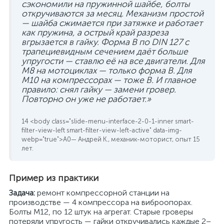
сэкономили на пружинной шайбе, болты
откручиваются за месяц. Механизм простой
— шайба сжимается при затяжке и работает
как пружина, а острый край разреза
вгрызается в гайку. Форма В по DIN 127 с
трапециевидным сечением даёт больше
упругости — ставлю её на все двигатели. Для
M8 на мотоциклах — только форма В. Для
M10 на компрессорах — тоже В. И главное
правило: снял гайку — замени гровер.
Повторно он уже не работает.»
— Андрей К., механик-моторист, опыт 15
лет.
Пример из практики
Задача:
ремонт компрессорной станции на
производстве — 4 компрессора на виброопорах.
Болты M12, по 12 штук на агрегат. Старые гроверы
потеряли упругость — гайки откручивались каждые 2–