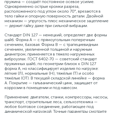
пружина — создаёт постоянное осевое усилие.
Одновременно острые кромки разреза,
расположенного под углом около 70°, врезаются в
тело гайки и опорную поверхность детали. Двойной
механизм — упругость плюс механическое зацепление
— держит гайку даже при сильной вибрации.
Стандарт DIN 127 — немецкий, определяет две формы
шайб. Форма А — с прямоугольным поперечным
сечением, базовая. Форма В — с трапециевидным
сечением, увеличенной толщиной и наружным
диаметром; применяется в тяжело нагруженных
виброузлах. ГОСТ 6402-70 — советский стандарт
пружинных шайб; по геометрии близок к DIN 127
форма А, но классифицирует изделия по нагрузке:
лёгкие (Л), нормальные (Н), тяжёлые (Т) и особо
тяжёлые (ОТ). В текущей складской линейке — форма
А. Покрытие — гальванический цинк, защищает от
коррозии в помещении и под навесом.
Применение: двигатели, станки, компрессоры, насосы,
транспорт, строительные леса, сельхозтехника —
любое болтовое соединение, работающее под
динамической нагрузкой. Точные параметры смотрите