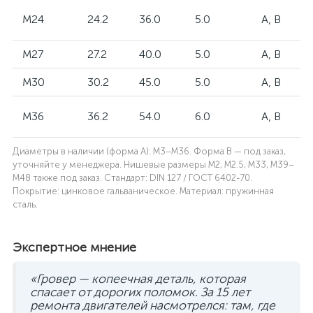
M24
24.2
36.0
5.0
А, В
M27
27.2
40.0
5.0
А, В
M30
30.2
45.0
5.0
А, В
M36
36.2
54.0
6.0
А, В
Диаметры в наличии (форма А): M3–M36. Форма В — под заказ,
уточняйте у менеджера. Нишевые размеры M2, M2.5, M33, M39–
M48 также под заказ. Стандарт: DIN 127 / ГОСТ 6402-70.
Покрытие: цинковое гальваническое. Материал: пружинная
сталь.
Экспертное мнение
«Гровер — копеечная деталь, которая
спасает от дорогих поломок. За 15 лет
ремонта двигателей насмотрелся: там, где