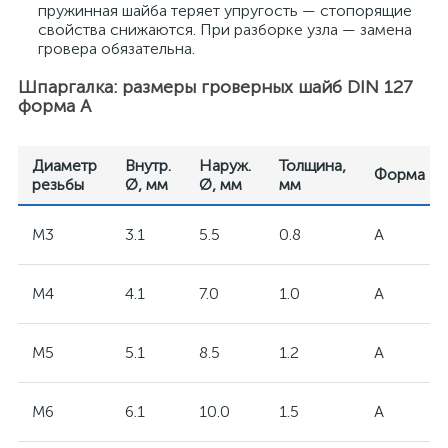
пружинная шайба теряет упругость — стопорящие
свойства снижаются. При разборке узла — замена
гровера обязательна.
Шпаргалка: размеры гроверных шайб DIN 127
форма А
Диаметр
Внутр.
Наруж.
Толщина,
Форма
резьбы
Ø, мм
Ø, мм
мм
M3
3.1
5.5
0.8
А
M4
4.1
7.0
1.0
А
M5
5.1
8.5
1.2
А
M6
6.1
10.0
1.5
А