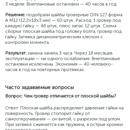
3 недели. Внеплановые остановки — 40 часов в год.
Решение:
подобрали шайбы гроверные DIN 127 форма
А M12 (12.2×18×3 мм) — 60 штук. Расход: 1 гровер под
каждую гайку — 48 штук, плюс запас 12 штук. Схема
сборки: плоская шайба под головку болта, гровер под
гайку. Затяжка динамометрическим ключом с
контролем момента.
Результат:
замена заняла 3 часа. Через 18 месяцев
эксплуатации — ни одного ослабления. Внеплановые
остановки исключены. Экономия — 40 человеко-
часов в год на повторных протяжках.
Часто задаваемые вопросы
Вопрос: Чем гровер отличается от плоской шайбы?
Ответ: Плоская шайба распределяет давление гайки на
поверхность. Гровер стопорит гайку от
самооткручивания — он витой, с разрезом под углом.
При затяжке сжимается как пружина, а острые кромки
врезаются в металл.