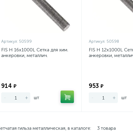
Артикул:
50599
Артикул:
50598
FIS H 16х1000L Сетка для хим.
FIS H 12х1000L Сетк
анкеровки, металлич.
анкеровки, металлич
Экономия:
914
953
₽
₽
-
+
шт
-
+
шт
етчатая гильза металлическая, в каталоге:
3 товара