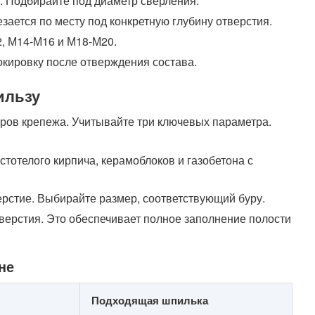
мм. Подбирайте под диаметр сверления.
зается по месту под конкретную глубину отверстия.
2, М14-М16 и М18-М20.
окировку после отверждения состава.
ильзу
еров крепежа. Учитывайте три ключевых параметра.
стотелого кирпича, керамоблоков и газобетона с
верстие. Выбирайте размер, соответствующий буру.
отверстия. Это обеспечивает полное заполнение полости
не
Подходящая шпилька