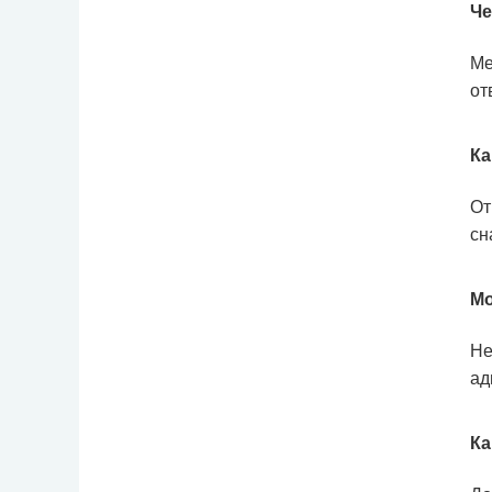
Че
Ме
от
Ка
От
сн
Мо
Не
ад
Ка