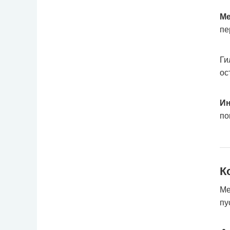
Ме
пе
Ги
ос
Ин
по
К
Ме
пу