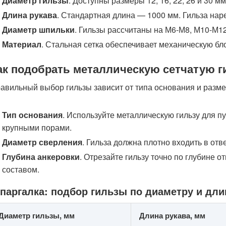
Диаметр гильзы
. Доступны размеры 12, 16, 22, 26 и 30 
Длина рукава
. Стандартная длина — 1000 мм. Гильза наре
Диаметр шпильки
. Гильзы рассчитаны на М6-М8, М10-М1
Материал
. Стальная сетка обеспечивает механическую бл
ак подобрать металлическую сетчатую г
авильный выбор гильзы зависит от типа основания и разм
Тип основания
. Используйте металлическую гильзу для пу
крупными порами.
Диаметр сверления
. Гильза должна плотно входить в от
Глубина анкеровки
. Отрезайте гильзу точно по глубине 
составом.
паргалка: подбор гильзы по диаметру и дли
Диаметр гильзы, мм
Длина рукава, мм