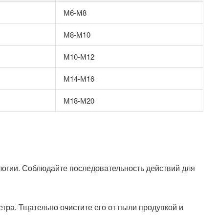
М6-М8
М8-М10
М10-М12
М14-М16
М18-М20
логии. Соблюдайте последовательность действий для
етра. Тщательно очистите его от пыли продувкой и