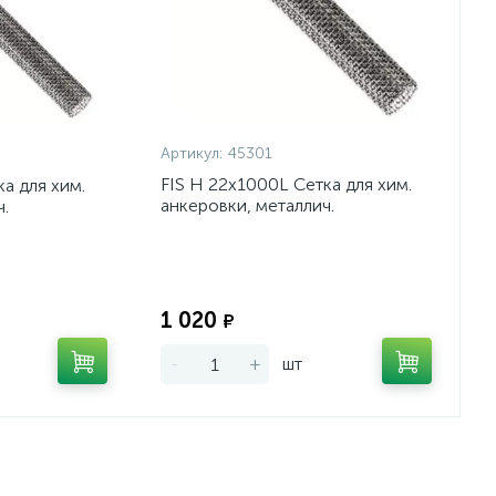
Артикул:
45301
FIS H 22х1000L Сетка для хим.
а для хим.
анкеровки, металлич.
.
Экономия:
Экономия:
1 020
₽
-
+
шт