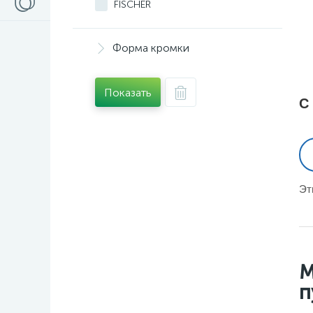
FISCHER
Форма кромки
Показать
С
Эт
М
п