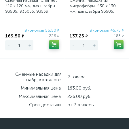
Сменная насадка "Chenille",
Сменная насадка из
410 x 120 мм, для швабры
микрофибры, 430 x 130
93505, 935055, 93539,
мм, для швабры 93505,
Light Elfe
935055, 93539, Light Elfe
Экономия 56,50
Экономия 45,75
₽
₽
169,50
137,25
226
183
₽
₽
₽
₽
-
+
-
+
Сменные насадки для
2 товара
швабр, в каталоге:
Минимальная цена:
183.00 руб.
Максимальная цена:
226.00 руб.
Срок доставки:
от 2-х часов