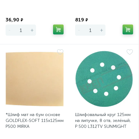
Экономия
Экономия
36,90
819
₽
₽
-
+
-
+
*Шлиф мат на бум основе
Шлифовальный круг 125мм
GOLDFLEX-SOFT 115х125мм
на липучке, 8 отв, зелёный,
Р500 MIRKA
P 500 L312TV SUNMIGHT