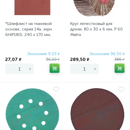
*Шлифлист на тканевой
Круг лепестковый для
основе, серия 14а, зерн.
дрели, 80 х 30 х 6 мм, P 60
6Н(P180), 240 х 170 мм,
Matrix
водост. (БАЗ)//Россия
Экономия 9,03
Экономия 96,50
₽
₽
27,07
289,50
36,10
386
₽
₽
₽
₽
-
+
-
+