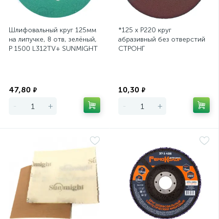
Шлифовальный круг 125мм
*125 х Р220 круг
на липучке, 8 отв, зелёный,
абразивный без отверстий
P 1500 L312TV+ SUNMIGHT
СТРОНГ
Экономия
Экономия
47,80
10,30
₽
₽
-
+
-
+