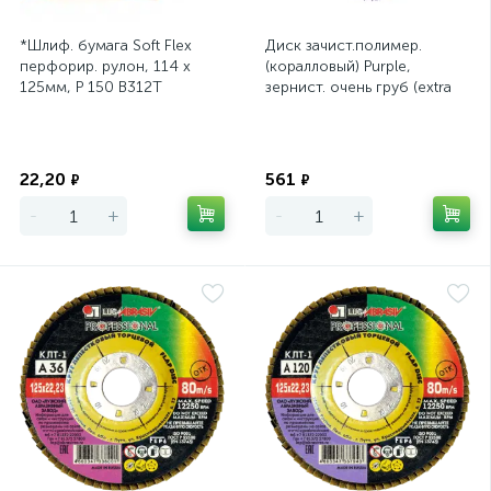
*Шлиф. бумага Soft Flex
Диск зачист.полимер.
перфорир. рулон, 114 х
(коралловый) Purple,
125мм, P 150 B312T
зернист. очень груб (extra
SUNMIGHT
coarse), 125х22,2х15мм
Экономия
Экономия
22,20
561
₽
₽
-
+
-
+