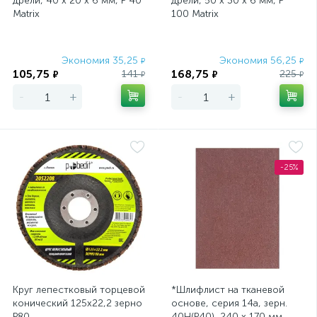
дрели, 40 х 20 х 6 мм, P 40
дрели, 50 х 30 х 6 мм, P
Matrix
100 Matrix
Экономия 35,25
Экономия 56,25
₽
₽
105,75
168,75
141
225
₽
₽
₽
₽
-
+
-
+
-25%
Круг лепестковый торцевой
*Шлифлист на тканевой
конический 125х22,2 зерно
основе, серия 14а, зерн.
Р80
40Н(P40), 240 х 170 мм,