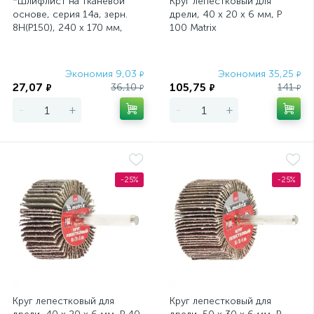
*Шлифлист на тканевой
Круг лепестковый для
основе, серия 14а, зерн.
дрели, 40 х 20 х 6 мм, P
8Н(P150), 240 х 170 мм,
100 Matrix
водост. (БАЗ)//Россия
Экономия 9,03
Экономия 35,25
₽
₽
27,07
105,75
36,10
141
₽
₽
₽
₽
-
+
-
+
-25%
-25%
Круг лепестковый для
Круг лепестковый для