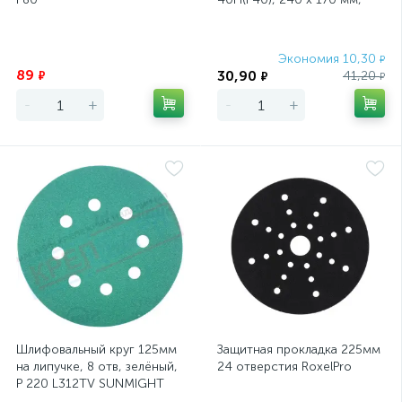
водост. (БАЗ)//Россия
Экономия
Экономия 10,30
₽
89
30,90
₽
41,20
₽
₽
-
+
-
+
Шлифовальный круг 125мм
Защитная прокладка 225мм
на липучке, 8 отв, зелёный,
24 отверстия RoxelPro
P 220 L312TV SUNMIGHT