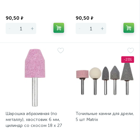
Экономия
Экономия
90,50
90,50
₽
₽
-
+
-
+
-25%
Шарошка абразивная (по
Точильные камни для дрели,
металлу), хвостовик 6 мм,
5 шт Matrix
цилиндр со скосом 18 х 27
мм