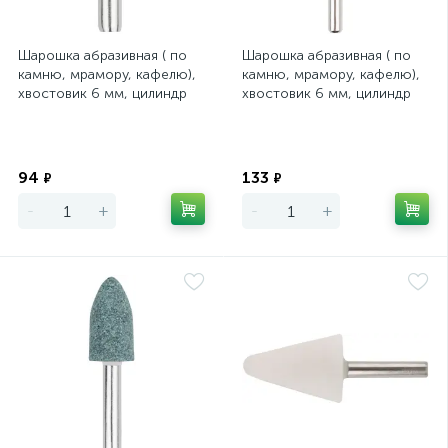
Шарошка абразивная ( по
Шарошка абразивная ( по
камню, мрамору, кафелю),
камню, мрамору, кафелю),
хвостовик 6 мм, цилиндр
хвостовик 6 мм, цилиндр
25 х 13 мм
25 х 40 мм
Экономия
Экономия
94
133
₽
₽
-
+
-
+