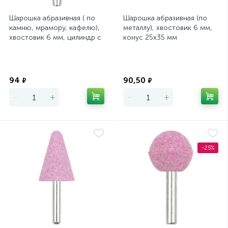
Шарошка абразивная ( по
Шарошка абразивная (по
камню, мрамору, кафелю),
металлу), хвостовик 6 мм,
хвостовик 6 мм, цилиндр с
конус 25х35 мм
остр.наконечник. 14 х 25
Экономия
Экономия
94
90,50
₽
₽
-
+
-
+
-25%