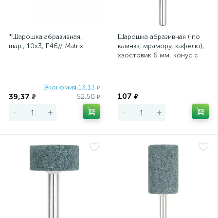
*Шарошка абразивная,
Шарошка абразивная ( по
шар., 10х3, F46// Matrix
камню, мрамору, кафелю),
хвостовик 6 мм, конус с
закруглением 25 х 35 мм
Экономия 13,13
Экономия
₽
107
39,37
52,50
₽
₽
₽
-
+
-
+