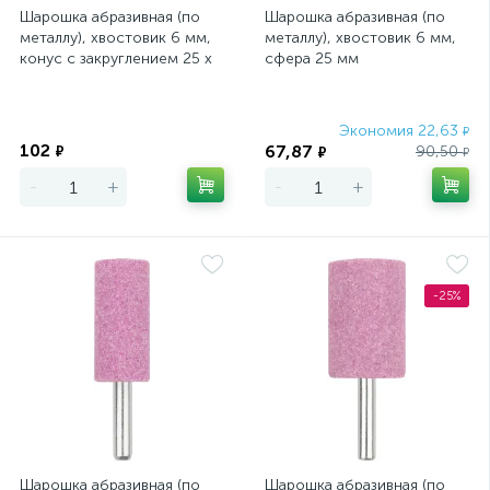
Шарошка абразивная (по
Шарошка абразивная (по
металлу), хвостовик 6 мм,
металлу), хвостовик 6 мм,
конус с закруглением 25 х
сфера 25 мм
35 мм
Экономия
Экономия 22,63
₽
102
67,87
₽
90,50
₽
₽
-
+
-
+
-25%
Шарошка абразивная (по
Шарошка абразивная (по