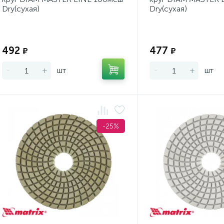
Dry(сухая)
Dry(сухая)
Экономия:
492
477
₽
₽
-
+
шт
-
+
шт
-25%