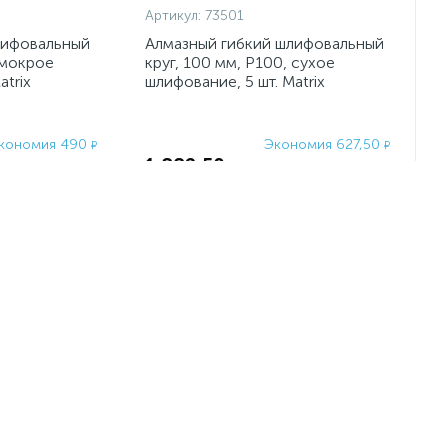
Артикул:
73501
лифовальный
Алмазный гибкий шлифовальный
 мокрое
круг, 100 мм, P100, сухое
atrix
шлифование, 5 шт. Matrix
кономия 490
Экономия 627,50
₽
₽
1 882,50
₽
1 960
2 510
₽
₽
-
+
шт
-25%
-25%