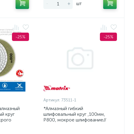
-
+
шт
-25%
-25%
Артикул:
73511-1
алмазный
*Алмазный гибкий
й круг
шлифовальный круг ,100мм,
крого
P800, мокрое шлифование//
Matrix