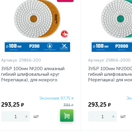
Артикул:
29866-200
Артикул:
29866-2000
ЗУБР 100мм №200 алмазный
ЗУБР 100мм №2000
гибкий шлифовальный круг
гибкий шлифовальны
(Черепашка), для мокрого
(Черепашка) для мо
шлифования
шлифования
Экономия 97,75
Эк
₽
293,25
293,25
₽
₽
391
₽
-
+
шт
-
+
шт