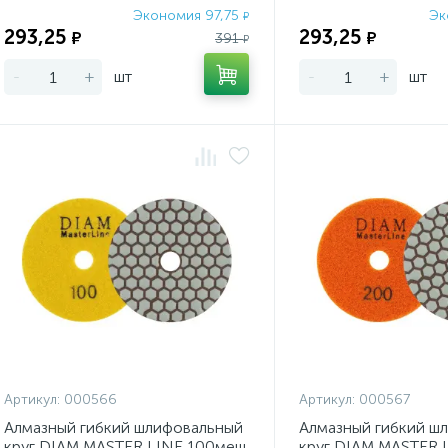
Экономия 97,75
Эк
₽
293,25
293,25
₽
₽
391
₽
-
+
шт
-
+
шт
Артикул:
000566
Артикул:
000567
Алмазный гибкий шлифовальный
Алмазный гибкий ш
круг DIAM MASTER LINE 100меш
круг DIAM MASTER 