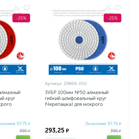
-25%
-25%
Артикул:
29866-050
алмазный
ЗУБР 100мм №50 алмазный
й круг
гибкий шлифовальный круг
крого
(Черепашка) для мокрого
шлифования
ономия 97,75
Экономия 97,75
₽
₽
293,25
₽
391
391
₽
₽