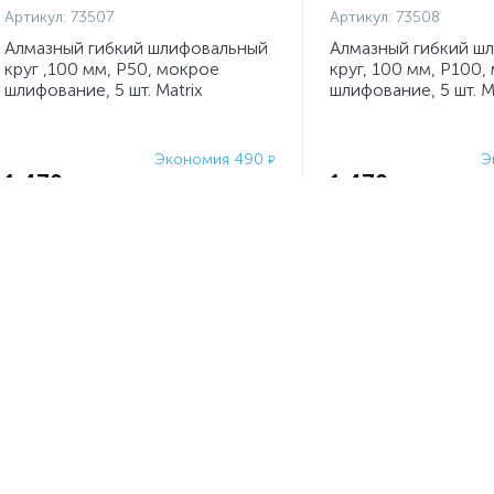
Артикул:
73507
Артикул:
73508
Алмазный гибкий шлифовальный
Алмазный гибкий ш
круг ,100 мм, P50, мокрое
круг, 100 мм, P100,
шлифование, 5 шт. Matrix
шлифование, 5 шт. M
Экономия 490
Э
₽
1 470
1 470
₽
₽
1 960
₽
-
+
шт
-
+
шт
-25%