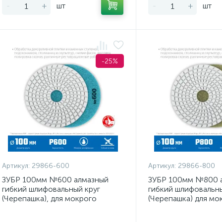
-
+
шт
-
+
шт
-25%
Артикул:
29866-600
Артикул:
29866-800
ЗУБР 100мм №600 алмазный
ЗУБР 100мм №800 
гибкий шлифовальный круг
гибкий шлифовальны
(Черепашка), для мокрого
(Черепашка) для мо
шлифования
шлифования