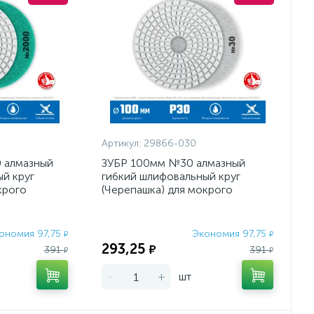
Артикул:
29866-030
 алмазный
ЗУБР 100мм №30 алмазный
й круг
гибкий шлифовальный круг
крого
(Черепашка) для мокрого
шлифования
ономия 97,75
Экономия 97,75
₽
₽
293,25
₽
391
391
₽
₽
-
+
шт