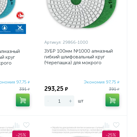
Артикул:
29866-1000
ЗУБР 100мм №1000 алмазный
алмазный
гибкий шлифовальный круг
й круг
(Черепашка) для мокрого
крого
шлифования
ономия 97,75
Экономия 97,75
₽
₽
293,25
₽
391
391
₽
₽
-
+
шт
-25%
-25%