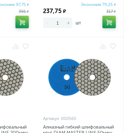
ономия 97,75
Экономия 79,25
₽
₽
237,75
₽
391
317
₽
₽
-
+
шт
Артикул:
000565
лифовальный
Алмазный гибкий шлифовальный
LINE 200меш
круг DIAM MASTER LINE 50меш