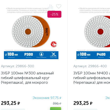
-25%
Артикул:
29866-300
Артикул:
29866-400
ЗУБР 100мм №300 алмазный
ЗУБР 100мм №400 
гибкий шлифовальный круг
гибкий шлифовальны
(Черепашка), для мокрого
(Черепашка) для мо
шлифования
шлифования
Экономия 97,75
Эк
₽
293,25
293,25
₽
₽
391
₽