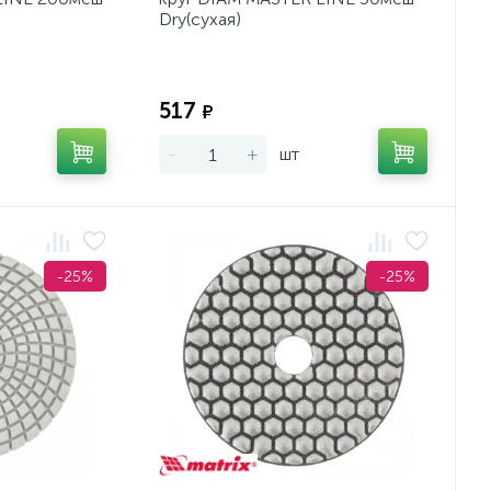
Dry(сухая)
Экономия:
Экономия:
517
₽
-
+
шт
-25%
-25%