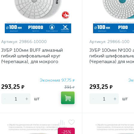
Артикул:
29866-10000
Артикул:
29866-100
ЗУБР 100мм BUFF алмазный
ЗУБР 100мм №100 
гибкий шлифовальный круг
гибкий шлифовальны
(Черепашка), для мокрого
(Черепашка) для мо
шлифования
шлифования
Экономия 97,75
Эк
₽
293,25
293,25
₽
₽
391
₽
-
+
шт
-
+
шт
-25%