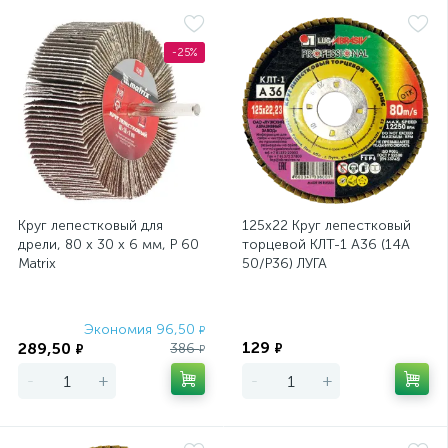
-25%
Круг лепестковый для
125х22 Круг лепестковый
дрели, 80 х 30 х 6 мм, P 60
торцевой КЛТ-1 А36 (14А
Matrix
50/Р36) ЛУГА
Экономия 96,50
Экономия
₽
129
289,50
386
₽
₽
₽
-
+
-
+