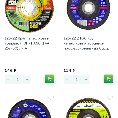
125х22 Круг лепестковый
125х22,2 Р36 Круг
торцевой КЛТ-1 А60 (14А
лепестковый торцевой
25/Р60) ЛУГА
профессиональный Cutop
Profi (80 лепестков)
Экономия
Экономия
146
114
₽
₽
-
+
-
+