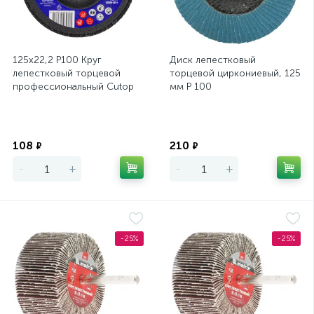
125х22,2 Р100 Круг
Диск лепестковый
лепестковый торцевой
торцевой циркониевый, 125
профессиональный Cutop
мм P 100
Profi (80 лепестков)
Экономия
Экономия
108
210
₽
₽
-
+
-
+
-25%
-25%