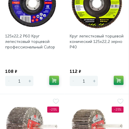
125х22,2 Р60 Круг
Круг лепестковый торцевой
лепестковый торцевой
конический 125х22,2 зерно
профессиональный Cutop
Р40
Profi (80 лепестков)
Экономия
Экономия
108
112
₽
₽
-
+
-
+
-25%
-25%