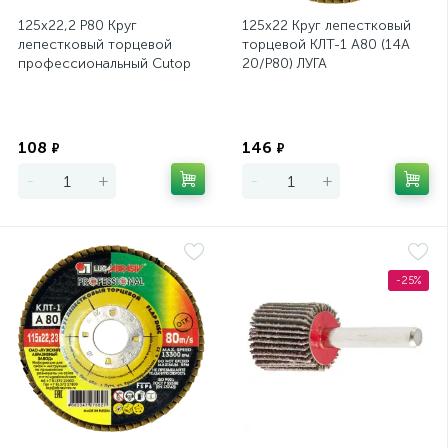
125х22,2 Р80 Круг
125х22 Круг лепестковый
лепестковый торцевой
торцевой КЛТ-1 А80 (14А
профессиональный Cutop
20/P80) ЛУГА
Profi (80 лепестков)
Экономия
Экономия
108
146
₽
₽
-
+
-
+
-25%