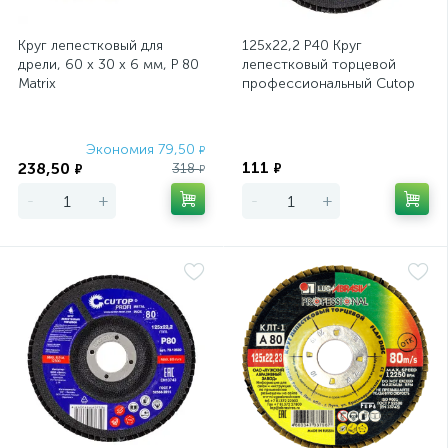
Круг лепестковый для
125х22,2 Р40 Круг
дрели, 60 х 30 х 6 мм, P 80
лепестковый торцевой
Matrix
профессиональный Cutop
Profi (80 лепестков)
Экономия 79,50
Экономия
₽
111
238,50
318
₽
₽
₽
-
+
-
+