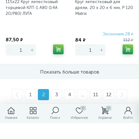
115х22 Круг лепестковый
Круг лепестковый для
торцевой КЛТ-1 А80 (14А
дрели, 20 х 20 х 6 мм, P 120
20/Р80) ЛУГА
Matrix
Экономия
Экономия 28
₽
87,50
84
₽
112
₽
₽
-
+
-
+
Показать больше товаров
1
2
3
4
...
11
12
0
0
Круги лепестковые, в
Главная
Каталог
Поиск
Избранное
Корзина
Войти
138 товаров
каталоге:
Минимальная цена:
80.00 руб.