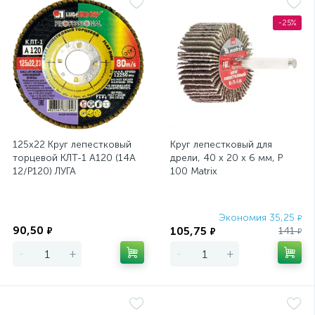
-25%
125х22 Круг лепестковый
Круг лепестковый для
торцевой КЛТ-1 А120 (14А
дрели, 40 х 20 х 6 мм, P
12/Р120) ЛУГА
100 Matrix
Экономия
Экономия 35,25
₽
90,50
105,75
₽
141
₽
₽
-
+
-
+