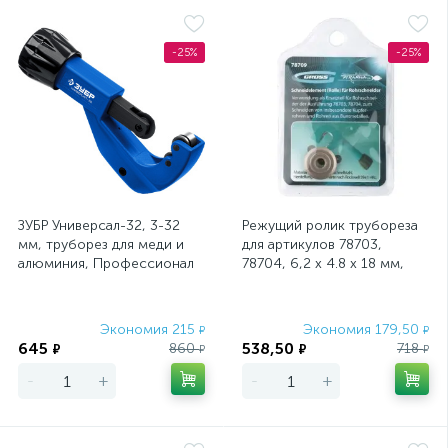
-25%
-25%
ЗУБР Универсал-32, 3-32
Режущий ролик трубореза
мм, труборез для меди и
для артикулов 78703,
алюминия, Профессионал
78704, 6,2 х 4.8 х 18 мм,
(23830)
для резки труб из
нержавеющей
Экономия 215
Экономия 179,50
₽
₽
645
538,50
860
718
₽
₽
₽
₽
-
+
-
+