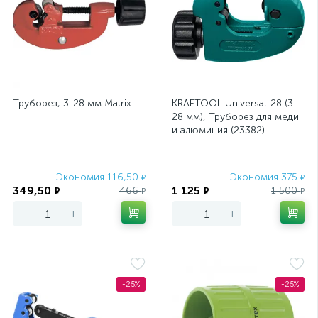
Труборез, 3-28 мм Matrix
KRAFTOOL Universal-28 (3-
28 мм), Труборез для меди
и алюминия (23382)
Экономия 116,50
Экономия 375
₽
₽
349,50
1 125
466
1 500
₽
₽
₽
₽
-
+
-
+
-25%
-25%