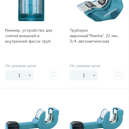
Риммер, устройство для
Труборез
снятия внешней и
ладонный"Piranha", 22 мм,
внутренней фасок труб
3/4, автоматическая
Gross
регулировка зажима трубы,
трещотка с храповым
Экономия
Экономия
Не указана цена
Не указана цена
-
+
-
+