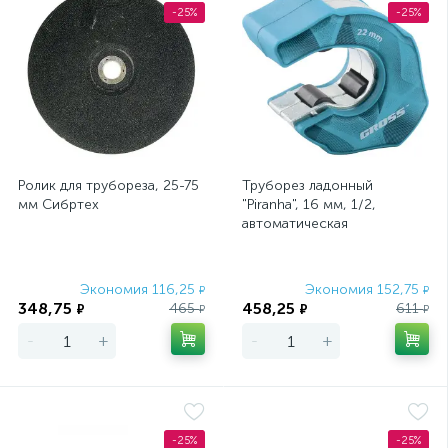
-25%
-25%
Ролик для трубореза, 25-75
Труборез ладонный
мм Сибртех
"Piranha", 16 мм, 1/2,
автоматическая
регулировка зажима трубы,
трещотка с храповы
Экономия 116,25
Экономия 152,75
₽
₽
348,75
458,25
465
611
₽
₽
₽
₽
-
+
-
+
-25%
-25%