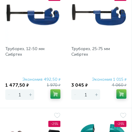
Труборез, 12-50 мм
Труборез, 25-75 мм
Сибртех
Сибртех
Экономия 492,50
Экономия 1 015
₽
₽
1 477,50
3 045
1 970
4 060
₽
₽
₽
₽
-
+
-
+
-25%
-25%