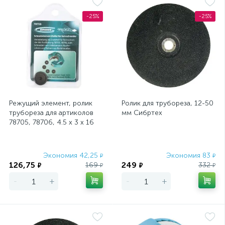
-25%
-25%
Режущий элемент, ролик
Ролик для трубореза, 12-50
трубореза для артиколов
мм Сибртех
78705, 78706, 4.5 х 3 х 16
мм, для резки труб из цвет
Экономия 42,25
Экономия 83
₽
₽
126,75
249
169
332
₽
₽
₽
₽
-
+
-
+