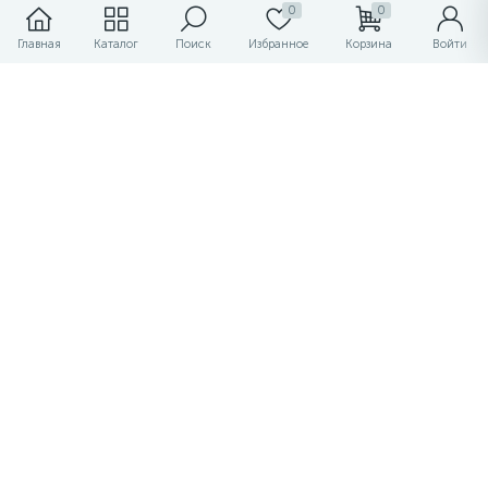
0
0
Монтажные ленты
Главная
Каталог
Поиск
Избранное
Корзина
Войти
Строительная химия
Грузоподъемное оборудование
Оплата и доставка
Контакты
Юридическим лицам
© 2015 - 2026 Интернет-магазин КрепЦентр - официальный
сайт. Все права защищены.