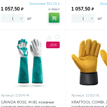
Экономия 352,50
Эко
₽
1 057,50
1 057,50
₽
₽
1 410
₽
-
+
шт
-
+
шт
-25%
Артикул:
11304-M
Артикул:
11310-XL
GRINDA ROSE, M (8), кожаные
KRAFTOOL COMBI, X
садовые перчатки для колючих
комбинированные 