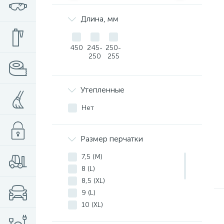
Длина, мм
450
245-
250-
250
255
Утепленные
Нет
Размер перчатки
7,5 (M)
8 (L)
8,5 (XL)
9 (L)
10 (XL)
XL