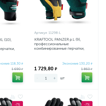
Артикул:
11298-L
KRAFTOOL PANZER р.L (9),
L (10),
профессиональные
комбинированные перчатки,
ерчатки,
виброзащита, увеличенные
противо
номия 118,30
Экономия 130,20
₽
₽
1 729,80
₽
1 690
1 860
₽
₽
-
+
шт
-7%
-7%