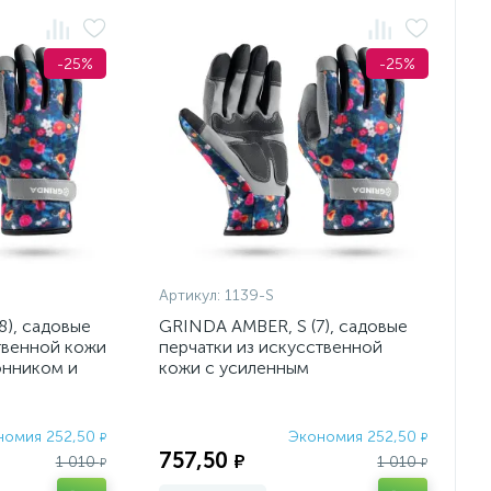
-25%
-25%
Артикул:
1139-S
), садовые
GRINDA AMBER, S (7), садовые
твенной кожи
перчатки из искусственной
онником и
кожи с усиленным
наладонником и кончиками пал
номия 252,50
Экономия 252,50
₽
₽
757,50
₽
1 010
1 010
₽
₽