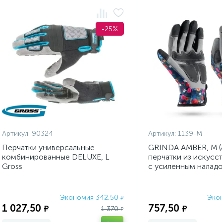
-25%
Артикул:
90324
Артикул:
1139-M
Перчатки универсальные
GRINDA AMBER, M (8
комбинированные DELUXE, L
перчатки из искусс
Gross
с усиленным налад
кончиками пал
Экономия 342,50
Эко
₽
1 027,50
757,50
₽
₽
1 370
₽