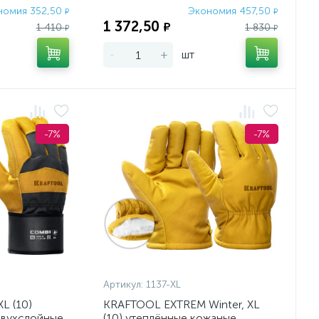
номия 352,50
Экономия 457,50
₽
₽
1 372,50
₽
1 410
1 830
₽
₽
-
+
шт
-7%
-7%
Артикул:
1137-XL
L (10)
KRAFTOOL EXTREM Winter, XL
двухслойные
(10) утеплённые кожаные