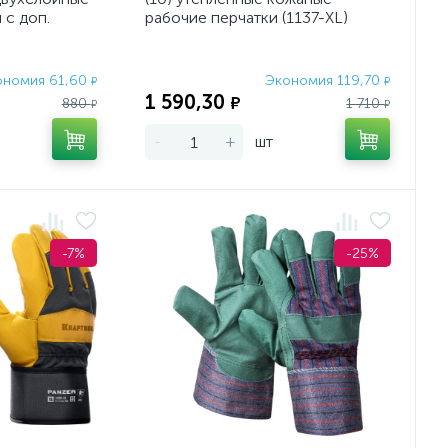
 с доп.
рабочие перчатки (1137-XL)
1310
ономия 61,60
Экономия 119,70
₽
₽
1 590,30
₽
880
1 710
₽
₽
-
+
шт
-7%
-25%