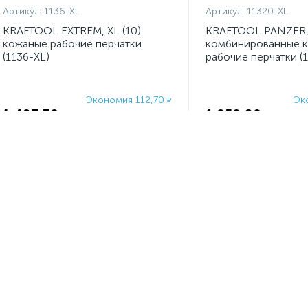
Артикул:
1136-XL
Артикул:
11320-XL
KRAFTOOL EXTREM, XL (10)
KRAFTOOL PANZER, 
кожаные рабочие перчатки
комбинированные 
(1136-XL)
рабочие перчатки (
Экономия 112,70
Эк
₽
1 497,30
1 050,90
₽
₽
1 610
₽
-
+
шт
-
+
шт
-25%