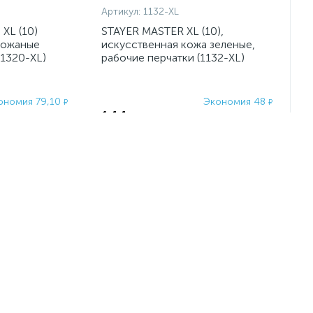
Артикул:
1132-XL
XL (10)
STAYER MASTER XL (10),
кожаные
искусственная кожа зеленые,
11320-XL)
рабочие перчатки (1132-XL)
ономия 79,10
Экономия 48
₽
₽
144
₽
1 130
192
₽
₽
-
+
шт
-25%
-25%