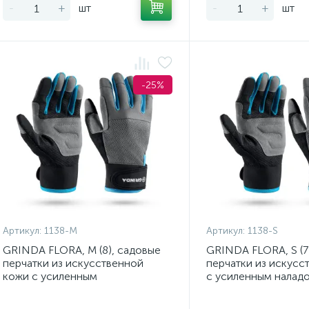
-
+
шт
-
+
шт
-25%
Артикул:
1138-M
Артикул:
1138-S
GRINDA FLORA, M (8), садовые
GRINDA FLORA, S (7
перчатки из искусственной
перчатки из искусс
кожи с усиленным
с усиленным налад
наладонником и кончиками пал
кончиками пал