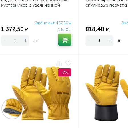
кустарников с увеличенной
спилковые перчатки
крагой, усиленная
слоем на ладони (1
Экономия 457,50
Эк
₽
1 372,50
818,40
₽
₽
1 830
₽
-
+
шт
-
+
шт
-7%