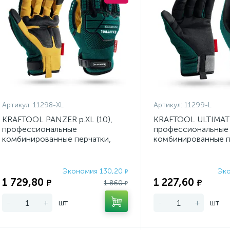
Артикул:
11298-XL
Артикул:
11299-L
KRAFTOOL PANZER р.XL (10),
KRAFTOOL ULTIMATE 
профессиональные
профессиональные
комбинированные перчатки,
комбинированные п
виброзащита, увеличенные
работа с сенсорным
проти
Экономия 130,20
Эк
₽
1 729,80
1 227,60
₽
₽
1 860
₽
-
+
шт
-
+
шт