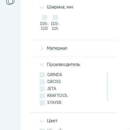
11 (XXL)
Ширина, мм
М
S
105-
M
110-
110
115
L
Материал
Производитель
GRINDA
GROSS
JETA
KRAFTOOL
STAYER
ЗУБР
Цвет