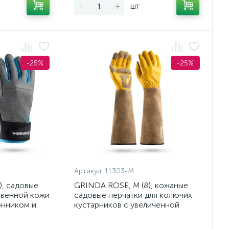
-
+
шт
-25%
-25%
Артикул:
11303-M
), садовые
GRINDA ROSE, M (8), кожаные
твенной кожи
садовые перчатки для колючих
онником и
кустарников с увеличенной
крагой, усиленная