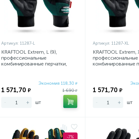
Артикул:
11287-L
Артикул:
11287-XL
KRAFTOOL Extrem, L (9),
KRAFTOOL Extrem, X
профессиональные
профессиональные
комбинированные перчатки,
комбинированные п
антивибрационные,
антивибрационные,
противоударные
противоударны
Экономия 118,30
Эко
₽
1 571,70
1 571,70
₽
₽
1 690
₽
-
+
шт
-
+
шт
-7%