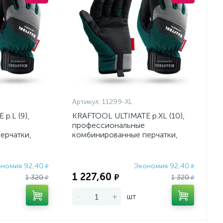
Артикул:
11299-XL
р.L (9),
KRAFTOOL ULTIMATE р.XL (10),
профессиональные
ерчатки,
комбинированные перчатки,
и экранами (
работа с сенсорными экранами
ономия 92,40
Экономия 92,40
₽
₽
1 227,60
₽
1 320
1 320
₽
₽
-
+
шт