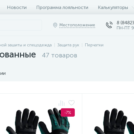
Новости
Программа лояльности
Калькуляторы
8 (8482)
Местоположение
ПН-ПТ 9
ной зашиты и спецодежда
Защита рук
Перчатки
рованные
47 товаров
чии
-7%