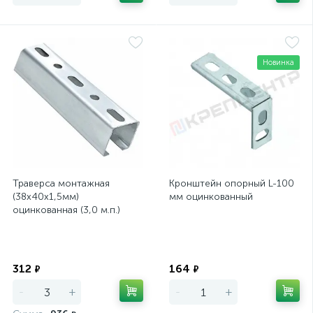
Новинка
Траверса монтажная
Кронштейн опорный L-100
(38х40х1,5мм)
мм оцинкованный
оцинкованная (3,0 м.п.)
Экономия
Экономия
312
164
₽
₽
-
+
-
+