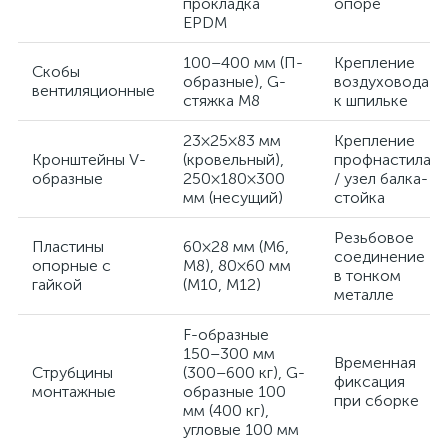
прокладка
опоре
EPDM
100–400 мм (П-
Крепление
Скобы
образные), G-
воздуховода
вентиляционные
стяжка M8
к шпильке
23×25×83 мм
Крепление
Кронштейны V-
(кровельный),
профнастила
образные
250×180×300
/ узел балка-
мм (несущий)
стойка
Резьбовое
Пластины
60×28 мм (M6,
соединение
опорные с
M8), 80×60 мм
в тонком
гайкой
(M10, M12)
металле
F-образные
150–300 мм
Временная
Струбцины
(300–600 кг), G-
фиксация
монтажные
образные 100
при сборке
мм (400 кг),
угловые 100 мм