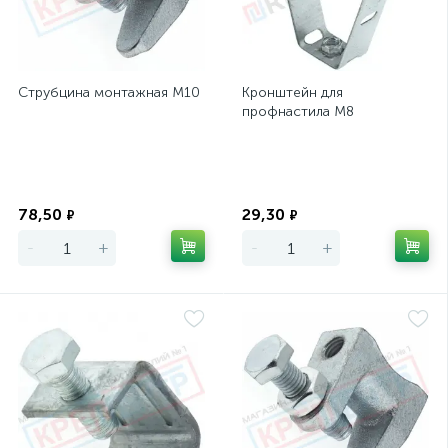
Струбцина монтажная М10
Кронштейн для
профнастила М8
Экономия
Экономия
78,50
29,30
₽
₽
-
+
-
+