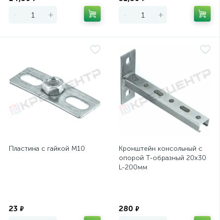
-
+
-
+
Пластина с гайкой М10
Кронштейн консольный с
опорой Т-образный 20х30
L-200мм
Экономия
Экономия
23
280
₽
₽