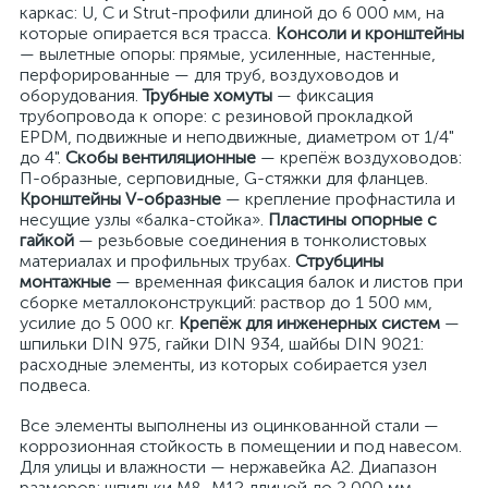
каркас: U, C и Strut-профили длиной до 6 000 мм, на
которые опирается вся трасса.
Консоли и кронштейны
— вылетные опоры: прямые, усиленные, настенные,
перфорированные — для труб, воздуховодов и
оборудования.
Трубные хомуты
— фиксация
трубопровода к опоре: с резиновой прокладкой
EPDM, подвижные и неподвижные, диаметром от 1/4"
до 4".
Скобы вентиляционные
— крепёж воздуховодов:
П-образные, серповидные, G-стяжки для фланцев.
Кронштейны V-образные
— крепление профнастила и
несущие узлы «балка-стойка».
Пластины опорные с
гайкой
— резьбовые соединения в тонколистовых
материалах и профильных трубах.
Струбцины
монтажные
— временная фиксация балок и листов при
сборке металлоконструкций: раствор до 1 500 мм,
усилие до 5 000 кг.
Крепёж для инженерных систем
—
шпильки DIN 975, гайки DIN 934, шайбы DIN 9021:
расходные элементы, из которых собирается узел
подвеса.
Все элементы выполнены из оцинкованной стали —
коррозионная стойкость в помещении и под навесом.
Для улицы и влажности — нержавейка A2. Диапазон
размеров: шпильки M8–M12 длиной до 2 000 мм,