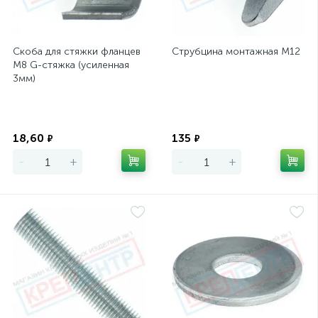
Скоба для стяжки фланцев
Струбцина монтажная М12
М8 G-стяжка (усиленная
3мм)
Экономия
Экономия
18,60
135
₽
₽
-
+
-
+