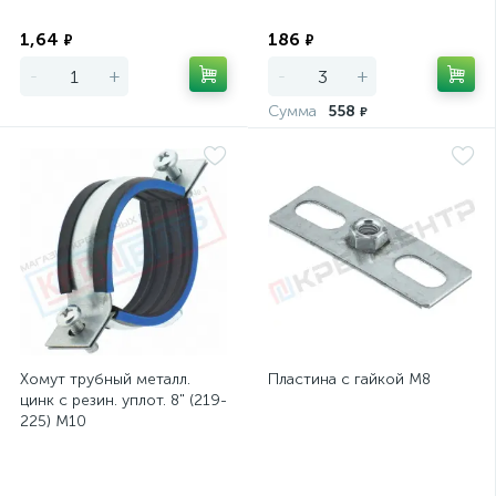
Экономия
Экономия
1,64
186
₽
₽
-
+
-
+
Сумма
558
₽
Хомут трубный металл.
Пластина с гайкой М8
цинк с резин. уплот. 8" (219-
225) М10
Экономия
Экономия