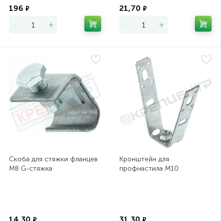
196
21,70
₽
₽
-
+
-
+
Скоба для стяжки фланцев
Кронштейн для
М8 G-стяжка
профнастила М10
Экономия
Экономия
14,30
31,30
₽
₽