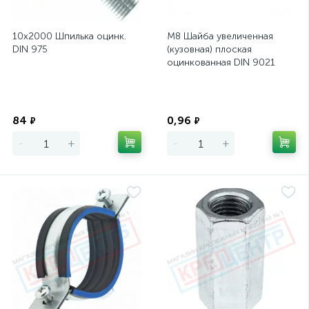
10х2000 Шпилька оцинк.
М8 Шайба увеличенная
DIN 975
(кузовная) плоская
оцинкованная DIN 9021
(ГОСТ 6958-78)
Экономия
Экономия
84
0,96
₽
₽
-
+
-
+