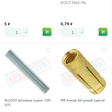
(ГОСТ 5915-70)
Экономия
Экономия
5
0,79
₽
₽
-
+
-
+
8х2000 Шпилька оцинк. DIN
М8 Анкер латунный (цанга)
975