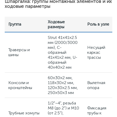
Шпаргалка: группы монтажных элементов и их
ходовые параметры
Ходовые
Группа
Роль в узле
размеры
Strut 41×41×2.5
мм (2000/3000
мм), C-
Несущий
Траверсы и
образный
каркас
шины
41×41×2 мм, U-
трассы
образный
40×40×2 мм
60×30×2 мм,
Консоли и
118×30×2 мм,
Вылетная
кронштейны
120×30×2.5 мм,
опора
250×50×3 мм
1/2"–4", резьба
M8 (до 2") и M10
Фиксация
Трубные хомуты
(от 2.5"),
трубы к