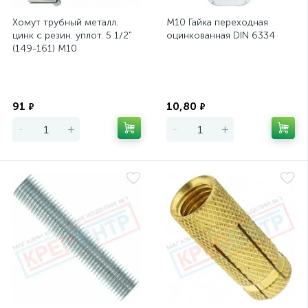
Хомут трубный металл.
М10 Гайка переходная
цинк с резин. уплот. 5 1/2"
оцинкованная DIN 6334
(149-161) М10
Экономия
Экономия
91
10,80
₽
₽
-
+
-
+