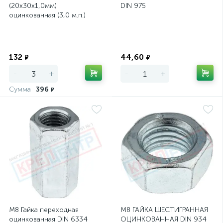
(20х30х1,0мм)
DIN 975
оцинкованная (3,0 м.п.)
Экономия
Экономия
132
44,60
₽
₽
-
+
-
+
Сумма
396
₽
М8 Гайка переходная
М8 ГАЙКА ШЕСТИГРАННАЯ
оцинкованная DIN 6334
ОЦИНКОВАННАЯ DIN 934