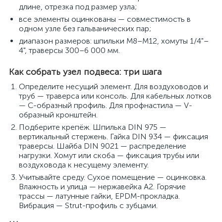
длине, отрезка под размер узла;
все элементы оцинкованы — совместимость в
одном узле без гальванических пар;
диапазон размеров: шпильки M8–M12, хомуты 1/4"–
4", траверсы 300–6 000 мм.
Как собрать узел подвеса: три шага
Определите несущий элемент. Для воздуховодов и
труб — траверса или консоль. Для кабельных лотков
— C-образный профиль. Для профнастила — V-
образный кронштейн.
Подберите крепёж. Шпилька DIN 975 —
вертикальный стержень. Гайка DIN 934 — фиксация
траверсы. Шайба DIN 9021 — распределение
нагрузки. Хомут или скоба — фиксация трубы или
воздуховода к несущему элементу.
Учитывайте среду. Сухое помещение — оцинковка.
Влажность и улица — нержавейка A2. Горячие
трассы — латунные гайки, EPDM-прокладка.
Вибрация — Strut-профиль с зубцами.