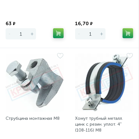
Экономия
Экономия
63
16,70
₽
₽
-
+
-
+
Струбцина монтажная М8
Хомут трубный металл.
цинк с резин. уплот. 4"
(108-116) М8