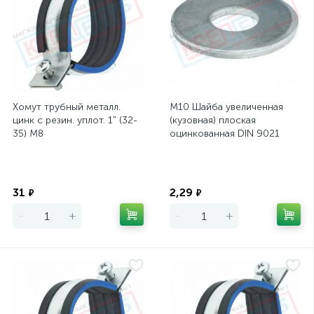
Хомут трубный металл.
М10 Шайба увеличенная
цинк с резин. уплот. 1" (32-
(кузовная) плоская
35) М8
оцинкованная DIN 9021
(ГОСТ 6958-78)
Экономия
Экономия
31
2,29
₽
₽
-
+
-
+