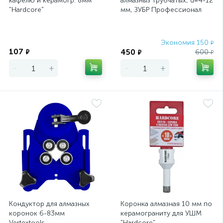
кафелю и керамогр. 8мм
алмазныз трубчатых, d=4-12
"Hardcore"
мм, ЗУБР Профессионал
29853
Экономия
Экономия 150
₽
107
450
₽
600
₽
₽
-
+
-
+
Кондуктор для алмазных
Коронка алмазная 10 мм по
коронок 6-83мм
керамограниту для УШМ
Vertextools
"Hardcore"