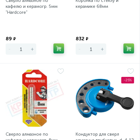
Сверло алмазное по
Коронка по стеклу и
кафелю и керамогр. 5мм
керамике 68мм
"Hardcore"
Экономия
Экономия
89
832
₽
₽
-
+
-
+
-25%
Сверло алмазное по
Кондуктор для сверл