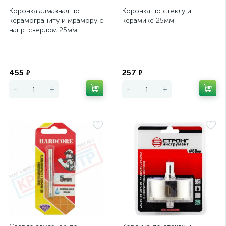
Коронка алмазная по
Коронка по стеклу и
керамограниту и мрамору с
керамике 25мм
напр. сверлом 25мм
"Hardcore"
Экономия
Экономия
455
257
₽
₽
-
+
-
+