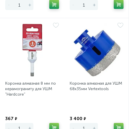
-
+
-
+
Коронка алмазная 8 мм по
Коронка алмазная для УШМ
керамограниту для УШМ
68х35мм Vertextools
"Hardcore"
Экономия
Экономия
367
3 400
₽
₽
-
+
-
+