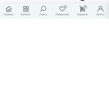
Бетономешалка ВИХРЬ
Бетономешалка ВИХРЬ
0
0
БМ-100
БМ-160
Главная
Каталог
Поиск
Избранное
Корзина
Войти
Экономия
Экономия
21 090
21 090
₽
₽
-
+
-
+