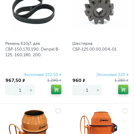
Ремень 610j7, для
Шестерня
СБР-150,170,190; Denzel B-
СБР-125.00.00.004-01
125, 160,180, 200.
Экономия 322,50
Экономия 320
₽
₽
967,50
960
1 290
1 280
₽
₽
₽
₽
-
+
-
+