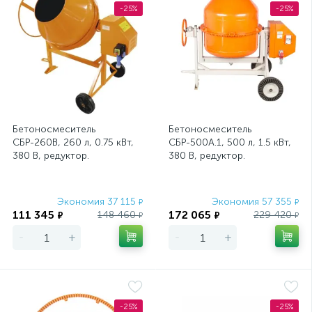
-25%
-25%
Бетоносмеситель
Бетоносмеситель
СБР-260В, 260 л, 0.75 кВт,
СБР-500А.1, 500 л, 1.5 кВт,
380 В, редуктор.
380 В, редуктор.
Экономия 37 115
Экономия 57 355
₽
₽
111 345
172 065
148 460
229 420
₽
₽
₽
₽
-
+
-
+
-25%
-25%