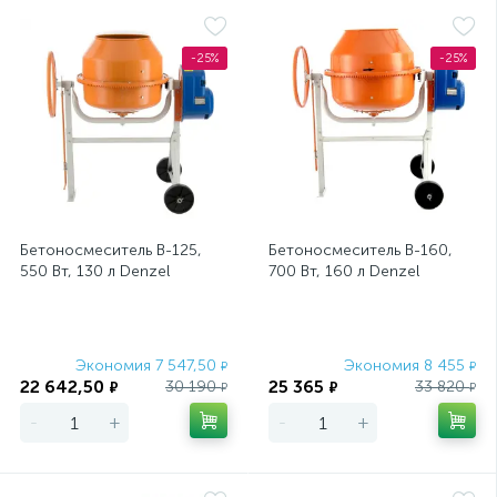
-25%
-25%
Бетоносмеситель B-125,
Бетоносмеситель B-160,
550 Вт, 130 л Denzel
700 Вт, 160 л Denzel
Экономия 7 547,50
Экономия 8 455
₽
₽
22 642,50
25 365
30 190
33 820
₽
₽
₽
₽
-
+
-
+