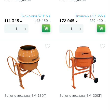
Экономия 37 115
Экономия 57 355
₽
₽
111 345
172 065
148 460
229 420
₽
₽
₽
₽
-
+
-
+
Бетономешалка БМ-130П
Бетономешалка БМ-200П