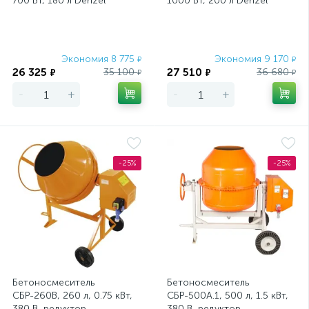
700 Вт, 180 л Denzel
1000 Вт, 200 л Denzel
Экономия 8 775
Экономия 9 170
₽
₽
26 325
27 510
35 100
36 680
₽
₽
₽
₽
-
+
-
+
-25%
-25%
Бетоносмеситель
Бетоносмеситель
СБР-260В, 260 л, 0.75 кВт,
СБР-500А.1, 500 л, 1.5 кВт,
380 В, редуктор.
380 В, редуктор.