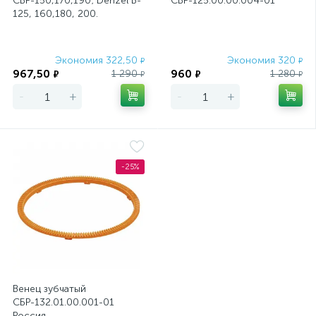
СБР-150,170,190; Denzel B-
СБР-125.00.00.004-01
125, 160,180, 200.
Экономия 322,50
Экономия 320
₽
₽
967,50
960
1 290
1 280
₽
₽
₽
₽
-
+
-
+
-25%
Венец зубчатый
СБР-132.01.00.001-01
Россия