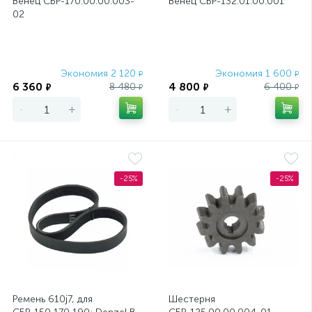
Венец CБP-170.00.00.003-
Венец СБР-132.01.00.001
02
Экономия 2 120
Экономия 1 600
₽
₽
6 360
4 800
8 480
6 400
₽
₽
₽
₽
-
+
-
+
-25%
-25%
Ремень 610j7, для
Шестерня