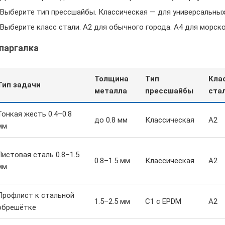
Выберите тип прессшайбы. Классическая — для универсальных 
Выберите класс стали. A2 для обычного города. A4 для морско
паргалка
Толщина
Тип
Кла
Тип задачи
металла
прессшайбы
ста
Тонкая жесть 0.4–0.8
до 0.8 мм
Классическая
A2
мм
Листовая сталь 0.8–1.5
0.8–1.5 мм
Классическая
A2
мм
Профлист к стальной
1.5–2.5 мм
С1 с EPDM
A2
обрешётке