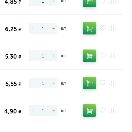
-
+
шт
4,85
₽
-
+
шт
6,25
₽
-
+
шт
5,30
₽
-
+
шт
5,55
₽
-
+
шт
4,90
₽