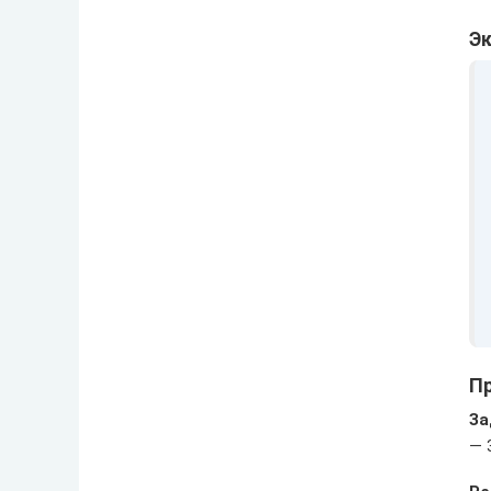
Э
Пр
За
— 