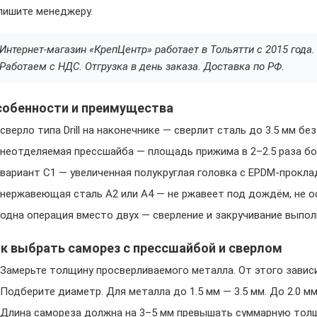
пишите менеджеру.
Интернет-магазин «КрепЦентр» работает в Тольятти с 2015 год
Работаем с НДС. Отгрузка в день заказа. Доставка по РФ.
собенности и преимущества
сверло типа Drill на наконечнике — сверлит сталь до 3.5 мм б
неотделяемая прессшайба — площадь прижима в 2–2.5 раза бо
вариант С1 — увеличенная полукруглая головка с EPDM-прокла
нержавеющая сталь A2 или A4 — не ржавеет под дождём, не о
одна операция вместо двух — сверление и закручивание выпо
к выбрать саморез с прессшайбой и сверлом
Замерьте толщину просверливаемого металла. От этого завис
Подберите диаметр. Для металла до 1.5 мм — 3.5 мм. До 2.0 мм — 
Длина самореза должна на 3–5 мм превышать суммарную толщ