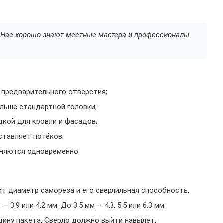
а. Нас хорошо знают местные мастера и профессионалы.
ез предварительного отверстия;
льше стандартной головки;
дкой для кровли и фасадов;
ставляет потёков;
лняются одновременно.
ит диаметр самореза и его сверлильная способность.
3.9 или 4.2 мм. До 3.5 мм — 4.8, 5.5 или 6.3 мм.
ину пакета. Сверло должно выйти навылет.