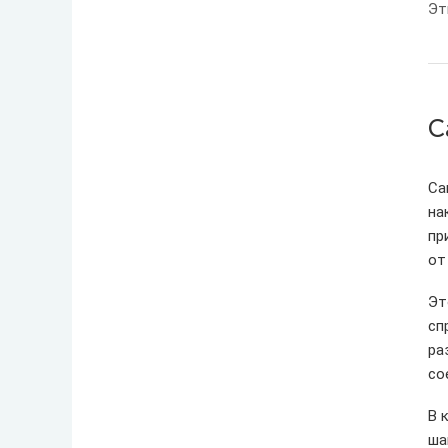
Эт
С
Са
на
пр
от
Эт
сп
ра
со
В 
ша