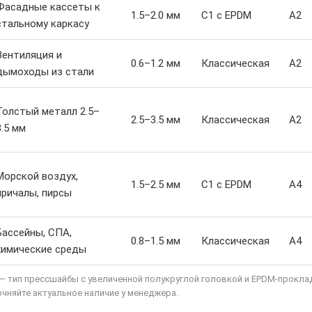
Фасадные кассеты к
1.5–2.0 мм
С1 с EPDM
A2
стальному каркасу
Вентиляция и
0.6–1.2 мм
Классическая
A2
дымоходы из стали
Толстый металл 2.5–
2.5–3.5 мм
Классическая
A2
3.5 мм
Морской воздух,
1.5–2.5 мм
С1 с EPDM
A4
причалы, пирсы
Бассейны, СПА,
0.8–1.5 мм
Классическая
A4
химические среды
 — тип прессшайбы с увеличенной полукруглой головкой и EPDM-прокла
очняйте актуальное наличие у менеджера.