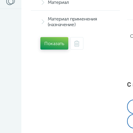
Материал
Материал применения
(назначение)
С
Показать
С