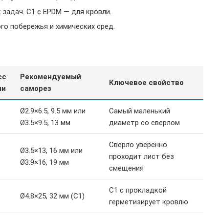
задач. С1 с EPDM — для кровли.
го побережья и химических сред.
сс
Рекомендуемый
Ключевое свойство
ли
саморез
Ø2.9×6.5, 9.5 мм или
Самый маленький
Ø3.5×9.5, 13 мм
диаметр со сверлом
Сверло уверенно
Ø3.5×13, 16 мм или
проходит лист без
Ø3.9×16, 19 мм
смещения
С1 с прокладкой
Ø4.8×25, 32 мм (С1)
герметизирует кровлю