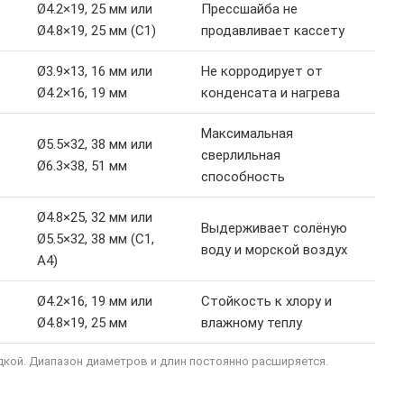
Ø4.2×19, 25 мм или
Прессшайба не
Ø4.8×19, 25 мм (С1)
продавливает кассету
Ø3.9×13, 16 мм или
Не корродирует от
Ø4.2×16, 19 мм
конденсата и нагрева
Максимальная
Ø5.5×32, 38 мм или
сверлильная
Ø6.3×38, 51 мм
способность
Ø4.8×25, 32 мм или
Выдерживает солёную
Ø5.5×32, 38 мм (С1,
воду и морской воздух
A4)
Ø4.2×16, 19 мм или
Стойкость к хлору и
Ø4.8×19, 25 мм
влажному теплу
дкой. Диапазон диаметров и длин постоянно расширяется.