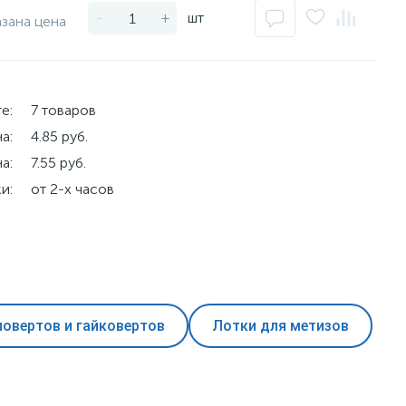
-
+
шт
азана цена
е:
7 товаров
а:
4.85 руб.
а:
7.55 руб.
и:
от 2-х часов
овертов и гайковертов
Лотки для метизов