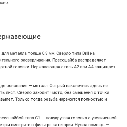
сно.
нержавеющие
я металла толще 0.8 мм. Сверло типа Drill на
ительного засверливания. Прессшайба распределяет
дартной головки. Нержавеющая сталь A2 или A4 защищает
где основание — металл. Острый наконечник здесь не
ить лист. Сверло заходит чисто, без смещения с точки
авылет. Только тогда резьба нарежется полностью и
рессшайбой типа С1 — полукруглая головка с увеличенной
етры смотрите в фильтре категории. Нужна помощь —