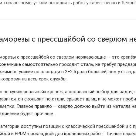
и товары помогут вам выполнить работу качественно и безопа
аморезы с прессшайбой со сверлом 
морезы с прессшайбой со сверлом нержавеющие — это крепёж дл
конечнике самостоятельно проходит сталь, не требуя предвар
ижимное усилие по площади в 2–2.5 раза большей, чем у стан
 коррозии на весь срок службы.
о не «универсальный» крепёж, а осознанный выбор для задач, 
равится: он скользит по стали, срывает шлиц и не может проб
зметки. Главное правило — сверло должно выйти из металла н
единение будет прочным.
категории доступны позиции с классической прессшайбой и с п
йбой и EPDM-прокладкой для кровельных работ. Точные парам