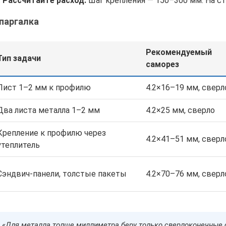
Рассчитайте расход.
Шаг крепления — 150–300 мм. На ст
паргалка
Рекомендуемый
Тип задачи
саморез
Лист 1–2 мм к профилю
4.2×16–19 мм, сверл
Два листа металла 1–2 мм
4.2×25 мм, сверло
Крепление к профилю через
4.2×41–51 мм, сверл
утеплитель
Сэндвич-панели, толстые пакеты
4.2×70–76 мм, сверл
«Для металла толще миллиметра беру только сверлоконечные 