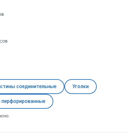
ов
асов
стины соединительные
Уголки
 перфорированные
сно.