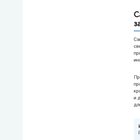
С
з
Са
св
пр
ин
Пр
пр
кр
и 
дл