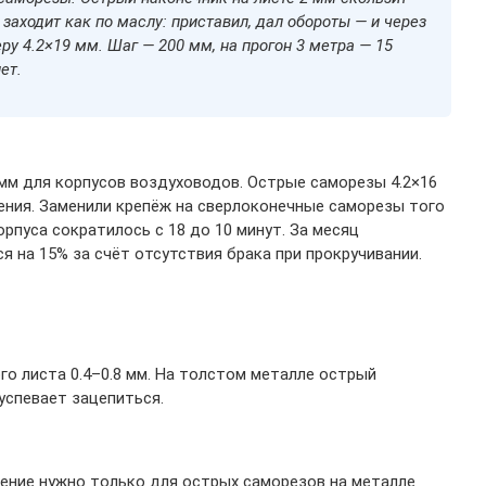
заходит как по маслу: приставил, дал обороты — и через
ру 4.2×19 мм. Шаг — 200 мм, на прогон 3 метра — 15
ет.
 мм для корпусов воздуховодов. Острые саморезы 4.2×16
нения. Заменили крепёж на сверлоконечные саморезы того
рпуса сократилось с 18 до 10 минут. За месяц
я на 15% за счёт отсутствия брака при прокручивании.
о листа 0.4–0.8 мм. На толстом металле острый
 успевает зацепиться.
нение нужно только для острых саморезов на металле