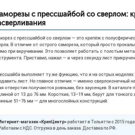
аморезы с прессшайбой со сверлом: к
асверливания
морез с прессшайбой со сверлом — это крепёж с полусферичес
ерла. В отличие от острого самореза, который просто прокал
ямо при вкручивании. Это позволяет работать с толстым метал
струмента. Приставил, нажал — и через секунду лист прикручен
ессшайба выполняет ту же функцию, что и на острых моделях:
одавить лист. Но главное отличие — именно сверлоконечный на
ая отверстия получаются ровными, без заусенцев. В каталог
длиной от 13 до 76 мм. Короткие, 13–19 мм, берут для тонкого
инные 51–76 мм — для многослойных конструкций.
Интернет-магазин «КрепЦентр»
работает в Тольятти с 2015 год
Работаем с НДС. Отгрузка в день заказа. Доставка по РФ.