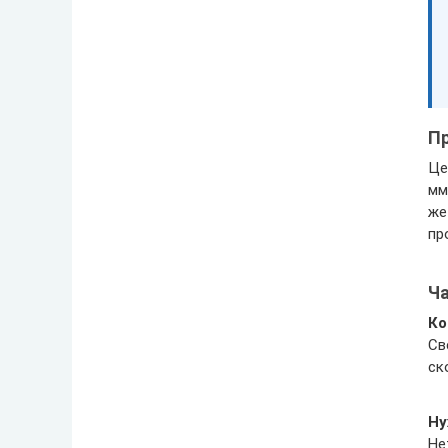
Пр
Це
мм
же
пр
Ч
Ко
Св
ск
Ну
Не