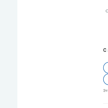
С
С
Эт