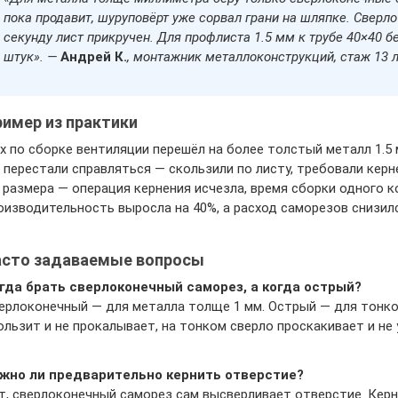
пока продавит, шуруповёрт уже сорвал грани на шляпке. Сверло 
секунду лист прикручен. Для профлиста 1.5 мм к трубе 40×40 бе
штук». —
Андрей К.
, монтажник металлоконструкций, стаж 13 л
имер из практики
х по сборке вентиляции перешёл на более толстый металл 1.5
 перестали справляться — скользили по листу, требовали кер
 размера — операция кернения исчезла, время сборки одного ко
оизводительность выросла на 40%, а расход саморезов снизилс
асто задаваемые вопросы
гда брать сверлоконечный саморез, а когда острый?
ерлоконечный — для металла толще 1 мм. Острый — для тонког
ользит и не прокалывает, на тонком сверло проскакивает и не
жно ли предварительно кернить отверстие?
т, сверлоконечный саморез сам высверливает отверстие. Кер