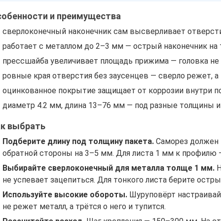
собенности и преимущества
сверлоконечный наконечник сам высверливает отверстие
работает с металлом до 2–3 мм — острый наконечник на 
прессшайба увеличивает площадь прижима — головка не 
ровные края отверстия без заусенцев — сверло режет, а 
оцинкованное покрытие защищает от коррозии внутри п
диаметр 4.2 мм, длина 13–76 мм — под разные толщины и 
ак выбрать
Подберите длину под толщину пакета.
Саморез должен 
обратной стороны на 3–5 мм. Для листа 1 мм к профилю —
Выбирайте сверлоконечный для металла толще 1 мм.
Н
не успевает зацепиться. Для тонкого листа берите остры
Используйте высокие обороты.
Шуруповёрт настраивайт
не режет металл, а трётся о него и тупится.