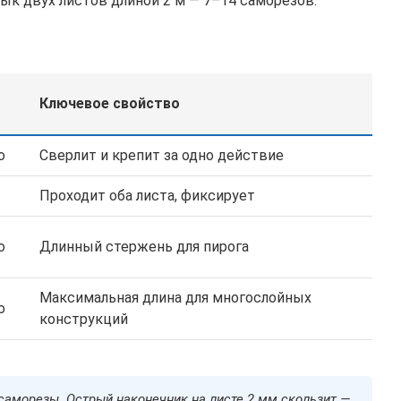
ык двух листов длиной 2 м — 7–14 саморезов.
Ключевое свойство
о
Сверлит и крепит за одно действие
Проходит оба листа, фиксирует
о
Длинный стержень для пирога
Максимальная длина для многослойных
о
конструкций
саморезы. Острый наконечник на листе 2 мм скользит —