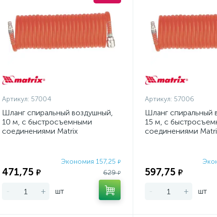
Артикул:
57004
Артикул:
57006
Шланг спиральный воздушный,
Шланг спиральный 
10 м, с быстросъемными
15 м, с быстросъе
соединениями Matrix
соединениями Matri
Экономия 157,25
Эко
₽
471,75
597,75
₽
₽
629
₽
-
+
шт
-
+
шт