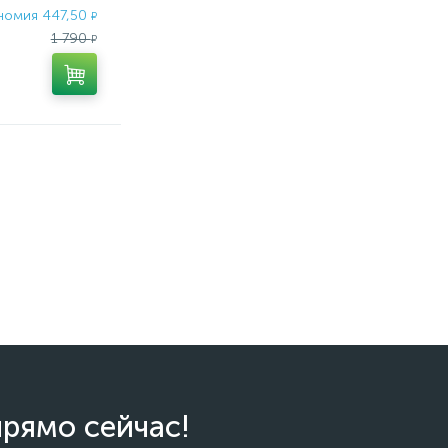
номия 447,50
₽
1 790
₽
прямо сейчас!