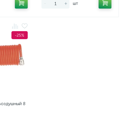
-
+
шт
-25%
воздушный 8
 Stels