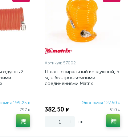
Артикул:
57002
воздушный,
Шланг спиральный воздушный, 5
мными
м, с быстросъемными
x
соединениями Matrix
номия 199,25
Экономия 127,50
₽
₽
382,50
₽
797
510
₽
₽
-
+
шт