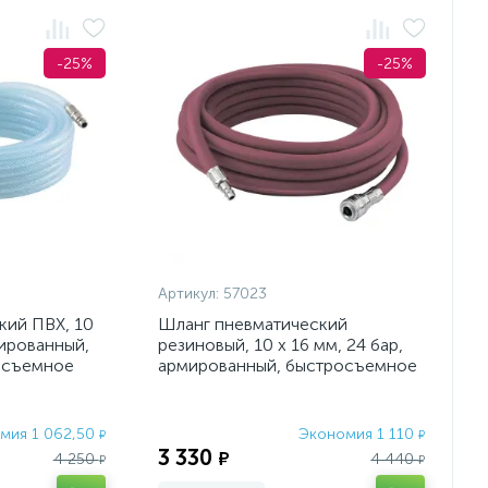
-25%
-25%
Артикул:
57023
кий ПВХ, 10
Шланг пневматический
мированный,
резиновый, 10 x 16 мм, 24 бар,
осъемное
армированный, быстросъемное
соединение, 20 м Ste
мия 1 062,50
Экономия 1 110
₽
₽
3 330
₽
4 250
4 440
₽
₽