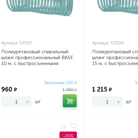
Артикул:
57007
Артикул:
57009
Полиуретановый спиральный
Полиуретановый сп
шланг профессиональный BASF,
шланг профессиона
10 м, с быстросъемными
15 м, с быстросъе
соединениями Stels
соединением Stels
Экономия 320
Э
₽
960
1 215
₽
₽
1 280
₽
-
+
шт
-
+
шт
-25%