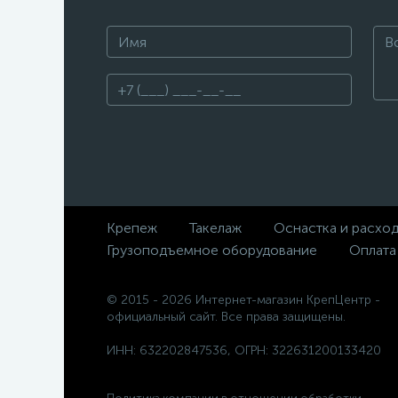
Крепеж
Такелаж
Оснастка и расхо
Грузоподъемное оборудование
Оплата
© 2015 - 2026 Интернет-магазин КрепЦентр -
официальный сайт. Все права защищены.
ИНН: 632202847536, ОГРН: 322631200133420