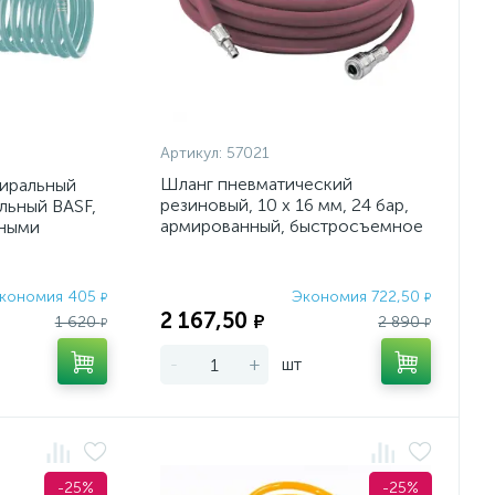
Артикул:
57021
Шланг пневматический
иральный
резиновый, 10 x 16 мм, 24 бар,
льный BASF,
армированный, быстросъемное
мными
соединение, 10 м Ste
кономия 405
Экономия 722,50
₽
₽
2 167,50
₽
1 620
2 890
₽
₽
-
+
шт
-25%
-25%