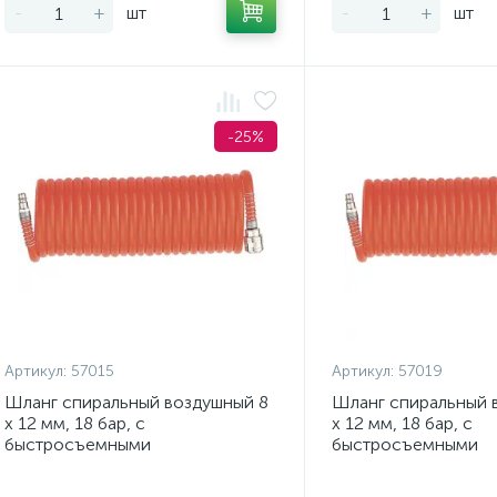
-
+
шт
-
+
шт
-25%
Артикул:
57015
Артикул:
57019
Шланг спиральный воздушный 8
Шланг спиральный 
х 12 мм, 18 бар, с
х 12 мм, 18 бар, с
быстросъемными
быстросъемными
соединениями, 10м Stels
соединениями, 15 м