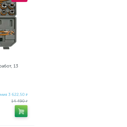
работ, 13
мия 3 622,50
₽
14 490
₽