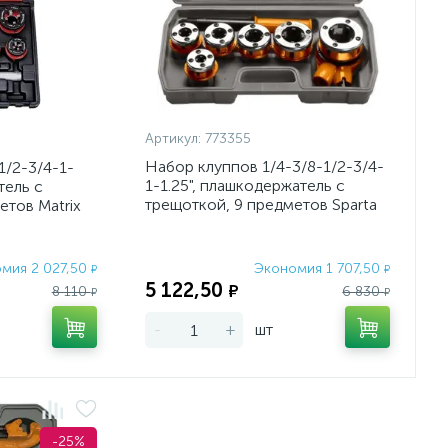
Артикул:
773355
Набор клуппов 1/4-3/8-1/2-3/4-
1/2-3/4-1-
1-1.25", плашкодержатель с
тель с
трещоткой, 9 предметов Sparta
етов Matrix
мия 2 027,50
Экономия 1 707,50
₽
₽
5 122,50
₽
8 110
6 830
₽
₽
-
+
шт
-25%