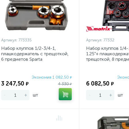
Артикул:
773335
Артикул:
77332
Набор клуппов 1/2-3/4-1,
Набор клуппов 1/4-
плашкодержатель с трещоткой,
1.25"+ плашкодержа
6 предметов Sparta
трещоткой, 8 предм
Экономия 1 082,50
Эконо
₽
3 247,50
6 082,50
₽
₽
4 330
₽
-
+
шт
-
+
шт