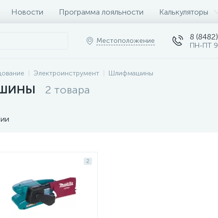
Новости
Программа лояльности
Калькуляторы
8 (8482)
Местоположение
ПН-ПТ 9
дование
Электроинструмент
Шлифмашины
ашины
2 товара
чии
2