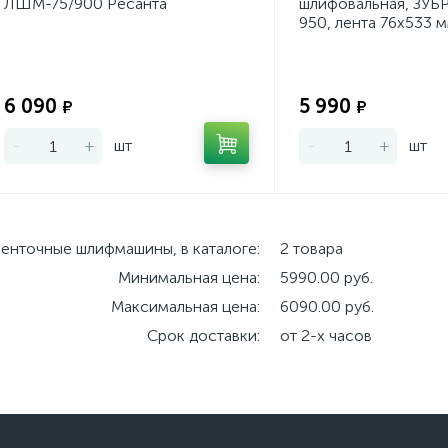
ЛШМ-75/900 Ресанта
шлифовальная, ЗУБ
950, лента 76х533 
ленты 360 м/мин, 9
Экономия:
6 090
5 990
₽
₽
-
+
шт
-
+
шт
енточные шлифмашины, в каталоге:
2 товара
Минимальная цена:
5990.00 руб.
Максимальная цена:
6090.00 руб.
Срок доставки:
от 2-х часов