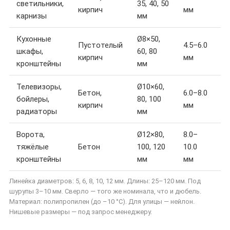
светильники,
35, 40, 50
к
кирпич
мм
карнизы
мм
д
Кухонные
Ø8×50,
У
Пустотелый
4.5–6.0
шкафы,
60, 80
р
кирпич
мм
кронштейны
мм
п
Телевизоры,
Ø10×60,
П
Бетон,
6.0–8.0
бойлеры,
80, 100
н
кирпич
мм
радиаторы
мм
с
Ворота,
Ø12×80,
8.0–
М
тяжёлые
Бетон
100, 120
10.0
к
кронштейны
мм
мм
л
Линейка диаметров: 5, 6, 8, 10, 12 мм. Длины: 25–120 мм. Под
шурупы 3–10 мм. Сверло — того же номинала, что и дюбель.
Материал: полипропилен (до –10 °C). Для улицы — нейлон.
Нишевые размеры — под запрос менеджеру.