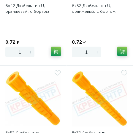
6х42 Дюбель тип U,
6х52 Дюбель тип U,
оранжевый, с бортом
оранжевый, с бортом
Экономия
Экономия
0,72
0,72
₽
₽
-
+
-
+
8х52 Дюбель тип U,
8х72 Дюбель тип U,