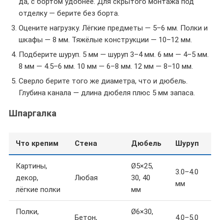
да, с бортом удобнее. Для скрытого монтажа под
отделку — берите без борта.
Оцените нагрузку. Лёгкие предметы — 5–6 мм. Полки и
шкафы — 8 мм. Тяжёлые конструкции — 10–12 мм.
Подберите шуруп. 5 мм — шуруп 3–4 мм. 6 мм — 4–5 мм.
8 мм — 4.5–6 мм. 10 мм — 6–8 мм. 12 мм — 8–10 мм.
Сверло берите того же диаметра, что и дюбель.
Глубина канала — длина дюбеля плюс 5 мм запаса.
Шпаргалка
Что крепим
Стена
Дюбель
Шуруп
Ч
Картины,
Ø5×25,
М
3.0–4.0
декор,
Любая
30, 40
к
мм
лёгкие полки
мм
л
Полки,
Ø6×30,
Х
Бетон,
4.0–5.0