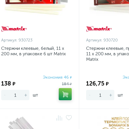
Артикул:
930723
Артикул:
930720
Стержни клеевые, белый, 11 х
Стержни клеевые, п
200 мм, в упаковке 6 шт Matrix
11 х 200 мм, в упак
Matrix
Экономия 46
Эк
₽
138
126,75
₽
₽
184
₽
-
+
шт
-
+
шт