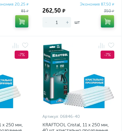
ономия 20,25
Экономия 87,50
₽
₽
262,50
₽
81
350
₽
₽
-
+
шт
-7%
-7%
Артикул:
06846-40
1 х 250 мм,
KRAFTOOL Cristal, 11 х 250 мм,
прозрачные,
40 шт, кристально прозрачные,