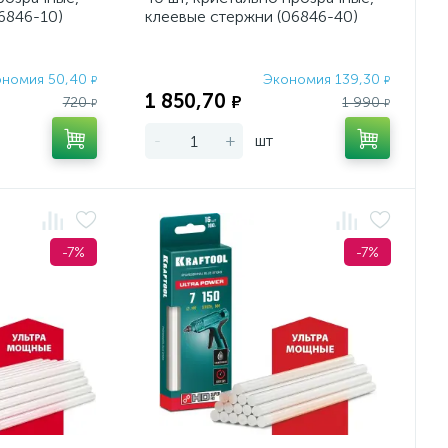
6846-10)
клеевые стержни (06846-40)
ономия 50,40
Экономия 139,30
₽
₽
1 850,70
₽
720
1 990
₽
₽
-
+
шт
-7%
-7%