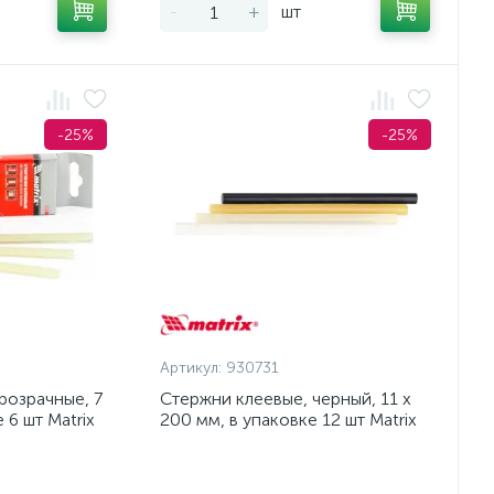
-
+
шт
-25%
-25%
Артикул:
930731
розрачные, 7
Стержни клеевые, черный, 11 х
 6 шт Matrix
200 мм, в упаковке 12 шт Matrix