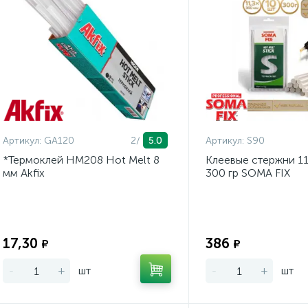
Артикул:
GA120
2/
5.0
Артикул:
S90
*Термоклей HM208 Hot Melt 8
Клеевые стержни 11
мм Akfix
300 гр SOMA FIX
Экономия:
17,30
386
₽
₽
-
+
шт
-
+
шт