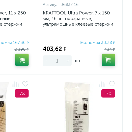
Артикул:
06837-16
er, 11 х 250
KRAFTOOL Ultra Power, 7 х 150
ощные,
мм, 16 шт, прозрачные,
е стержни
ультрамощные клеевые стержни
(06837-16)
номия 167,30
Экономия 30,38
₽
₽
403,62
₽
2 390
434
₽
₽
-
+
шт
-7%
-7%