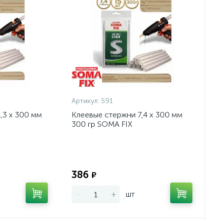
Артикул:
S91
,3 х 300 мм
Клеевые стержни 7,4 х 300 мм
300 гр SOMA FIX
Экономия:
Экономия:
386
₽
-
+
шт