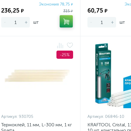
Экономия 78,75
Эк
₽
236,25
60,75
₽
₽
315
₽
-
+
шт
-
+
шт
-25%
Артикул:
930705
Артикул:
06846-10
Термоклей, 11 мм, L-300 мм, 1 кг
KRAFTOOL Cristal, 1
Sparta
10 шт, кристально 