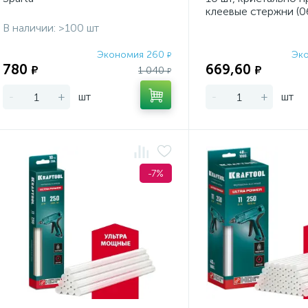
клеевые стержни (0
В наличии: >100 шт
Экономия 260
Эк
₽
780
669,60
₽
₽
1 040
₽
-
+
шт
-
+
шт
-7%