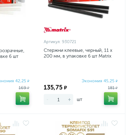
Артикул:
930721
Стержни клеевые, черный, 11 х
розрачные,
200 мм, в упаковке 6 шт Matrix
овке 6 шт
ономия 42,25
Экономия 45,25
₽
₽
135,75
₽
169
181
₽
₽
-
+
шт