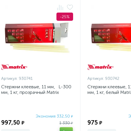
-25%
Артикул:
930741
Артикул:
930742
Стержни клеевые, 11 мм, L-300
Стержни клеевые, 1
мм, 1 кг, прозрачный Matrix
мм, 1 кг, белый Matri
Экономия 332,50
Э
₽
997,50
975
₽
₽
1 330
₽