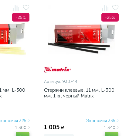
-25%
-25%
Артикул:
930744
1 мм, L-300
Стержни клеевые, 11 мм, L-300
x
мм, 1 кг, черный Matrix
кономия 325
Экономия 335
₽
₽
1 005
₽
1 300
1 340
₽
₽