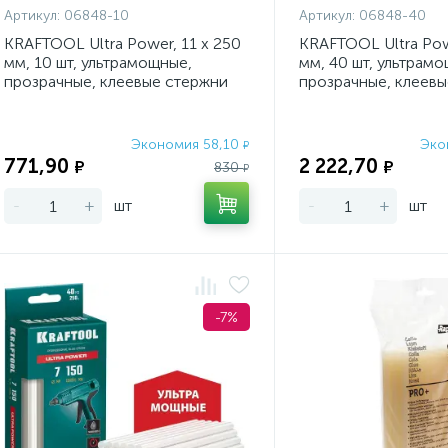
Артикул:
06848-10
Артикул:
06848-40
KRAFTOOL Ultra Power, 11 х 250
KRAFTOOL Ultra Pow
мм, 10 шт, ультрамощные,
мм, 40 шт, ультрам
прозрачные, клеевые стержни
прозрачные, клеевы
(06848-10)
(06848-40)
Экономия 58,10
Эко
₽
771,90
2 222,70
₽
₽
830
₽
-
+
шт
-
+
шт
-7%