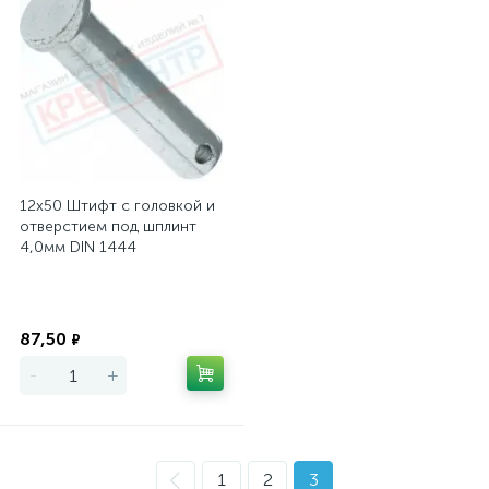
12х50 Штифт с головкой и
отверстием под шплинт
4,0мм DIN 1444
Экономия
87,50
₽
-
+
1
2
3