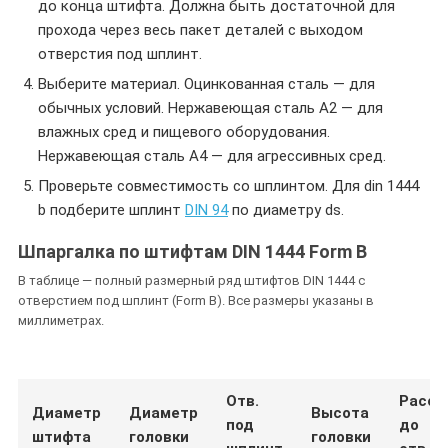
до конца штифта. Должна быть достаточной для
прохода через весь пакет деталей с выходом
отверстия под шплинт.
Выберите материал. Оцинкованная сталь — для
обычных условий. Нержавеющая сталь A2 — для
влажных сред и пищевого оборудования.
Нержавеющая сталь A4 — для агрессивных сред.
Проверьте совместимость со шплинтом. Для din 1444
b подберите шплинт
DIN 94
по диаметру ds.
Шпаргалка по штифтам DIN 1444 Form B
В таблице — полный размерный ряд штифтов DIN 1444 с
отверстием под шплинт (Form B). Все размеры указаны в
миллиметрах.
Отв.
Расст
Диаметр
Диаметр
Высота
под
до
штифта
головки
головки