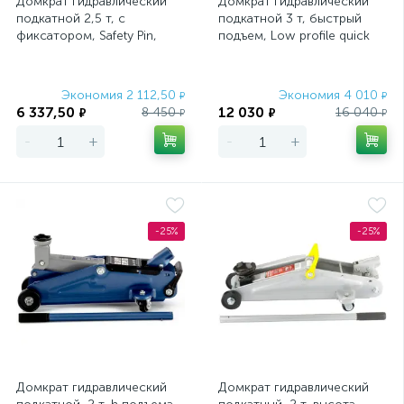
Домкрат гидравлический
Домкрат гидравлический
подкатной 2,5 т, с
подкатной 3 т, быстрый
фиксатором, Safety Pin,
подъем, Low profile quick
140-385 мм Stels
lift, 75-505 мм,
профессиона
Экономия 2 112,50
Экономия 4 010
₽
₽
6 337,50
12 030
8 450
16 040
₽
₽
₽
₽
-
+
-
+
-25%
-25%
Домкрат гидравлический
Домкрат гидравлический