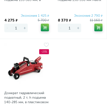
пластиковый кейсе Matrix
Master
Master
Экономия 1 425
Экономия 2 790
₽
₽
4 275
8 370
5 700
11 160
₽
₽
₽
₽
-
+
-
+
-25%
Домкрат гидравлический
подкатный, 2 т, h подъема
140-285 мм, в пластиковом
кейсе, compact Sparta