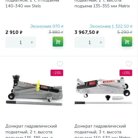
подкатной, 2 т, h подъема
подкатный, 2 т, высота
140-340 мм Stels
подъема 135-355 мм Matrix
Master
Экономия 970
Экономия 1 322,50
₽
₽
2 910
3 967,50
3 880
5 290
₽
₽
₽
₽
-
+
-
+
-25%
-25%
Домкрат гидравлический
Домкрат гидравлический
подкатный, 2 т, высота
подкатный, 3 т, высота
подъема 135-385 мм, в
подъема 150-530 мм Matrix