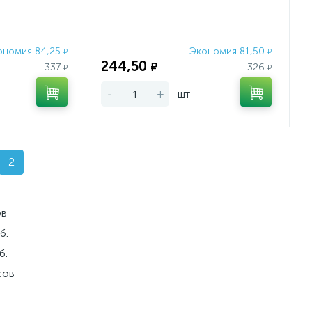
ономия 84,25
Экономия 81,50
₽
₽
244,50
₽
337
326
₽
₽
-
+
шт
2
ов
б.
б.
сов