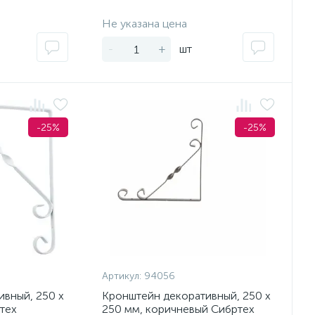
Экономия:
Экономия:
Не указана цена
-
+
шт
-25%
-25%
Артикул:
94056
вный, 250 х
Кронштейн декоративный, 250 х
тех
250 мм, коричневый Сибртех