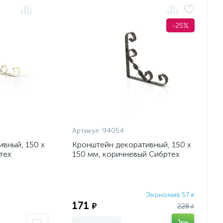
-25%
Артикул:
94054
вный, 150 х
Кронштейн декоративный, 150 х
тех
150 мм, коричневый Сибртех
Экономия 57
₽
Экономия:
171
₽
228
₽