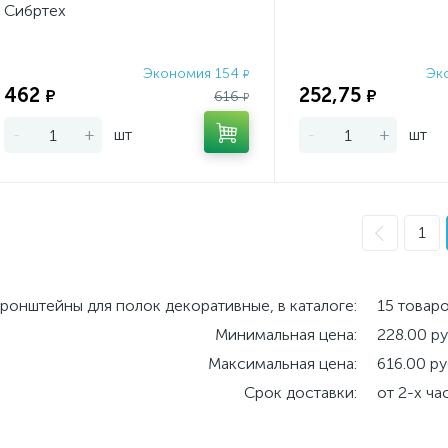
Сибртех
Экономия 154
Эк
₽
462
252,75
₽
₽
616
₽
-
+
шт
-
+
шт
1
ронштейны для полок декоративные, в каталоге:
15 товар
Минимальная цена:
228.00 ру
Максимальная цена:
616.00 ру
Срок доставки:
от 2-х ча