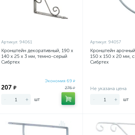
Артикул:
94061
Артикул:
94057
Кронштейн декоративный, 190 х
Кронштейн арочный,
140 х 25 х 3 мм, темно-серый
150 х 150 х 20 мм, 
Сибртех
Сибртех
Экономия 69
₽
207
₽
276
Не указана цена
₽
-
+
шт
-
+
шт