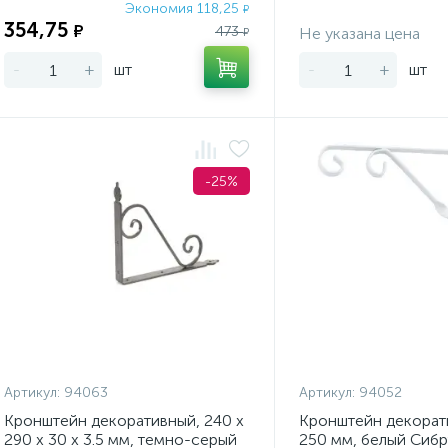
Экономия 118,25
₽
354,75
₽
473
Не указана цена
₽
-
+
шт
-
+
шт
-25%
Артикул:
94063
Артикул:
94052
Кронштейн декоративный, 240 х
Кронштейн декорати
290 х 30 х 3.5 мм, темно-серый
250 мм, белый Сибр