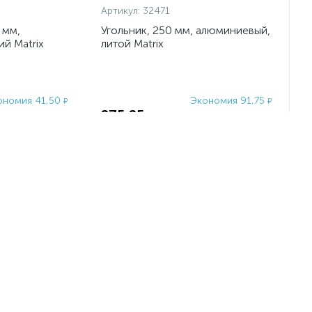
Артикул:
32471
 мм,
Угольник, 250 мм, алюминиевый,
й Matrix
литой Matrix
ономия 41,50
Экономия 91,75
₽
₽
275,25
₽
166
367
₽
₽
-
+
шт
-25%
-25%