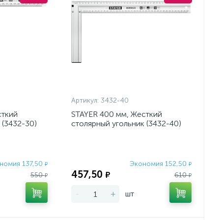
Артикул:
3432-40
сткий
STAYER 400 мм, Жесткий
 (3432-30)
столярный угольник (3432-40)
номия 137,50
Экономия 152,50
₽
₽
457,50
₽
550
610
₽
₽
-
+
шт