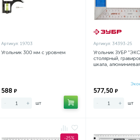
Артикул:
19703
Артикул:
34393-25
Угольник 300 мм с уровнем
Угольник ЗУБР "ЭК
столярный, гравиро
шкала, алюминиевая
нержавеющ., 37мм,
Эко
Экономия:
588
577,50
₽
₽
-
+
шт
-
+
шт
-25%