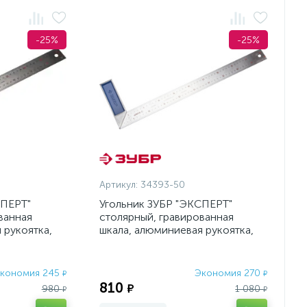
-25%
-25%
Артикул:
34393-50
СПЕРТ"
Угольник ЗУБР "ЭКСПЕРТ"
ванная
столярный, гравированная
 рукоятка,
шкала, алюминиевая рукоятка,
400мм
нержавеющ., 37мм,500мм
кономия 245
Экономия 270
₽
₽
810
₽
980
1 080
₽
₽