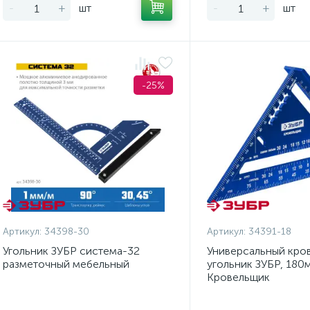
-
+
шт
-
+
шт
-25%
Артикул:
34398-30
Артикул:
34391-18
Угольник ЗУБР система-32
Универсальный кро
разметочный мебельный
угольник ЗУБР, 180м
Кровельщик