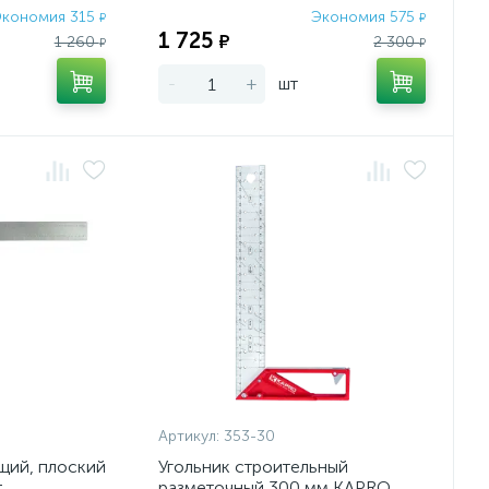
кономия 315
Экономия 575
₽
₽
1 725
₽
1 260
2 300
₽
₽
-
+
шт
Артикул:
353-30
щий, плоский
Угольник строительный
t
разметочный 300 мм KAPRO