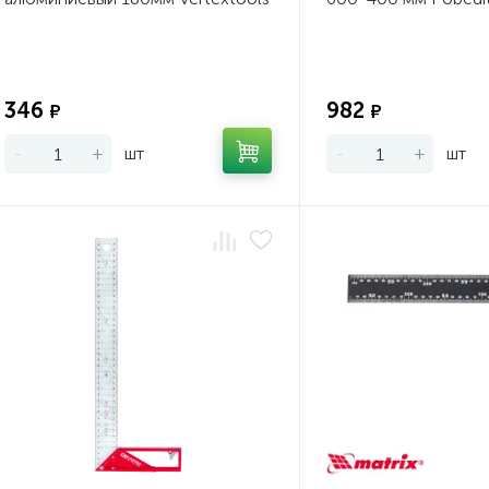
Экономия:
346
982
₽
₽
-
+
шт
-
+
шт