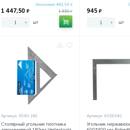
Экономия 482,50
Э
₽
1 447,50
945
₽
₽
1 930
₽
-
+
шт
-
+
шт
Артикул:
3040-180
Артикул:
6036340
Столярный угольник плотника
Угольник нержавею
алюминиевый 180мм Vertextools
600*400 мм Pobedi