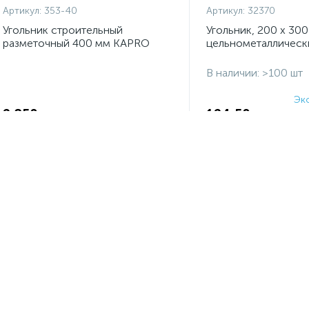
Артикул:
353-40
Артикул:
32370
Угольник строительный
Угольник, 200 х 300
разметочный 400 мм KAPRO
цельнометаллически
В наличии: >100 шт
Эк
Экономия:
2 850
124,50
₽
₽
-
+
шт
-
+
шт
-25%