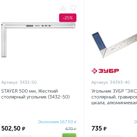
-25%
Артикул:
3432-50
Артикул:
34393-40
STAYER 500 мм, Жесткий
Угольник ЗУБР "ЭК
столярный угольник (3432-50)
столярный, гравиро
шкала, алюминиевая
нержавеющ., 37мм,
Экономия 167,50
Э
₽
502,50
735
₽
₽
670
₽