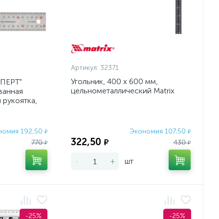
Артикул:
32371
Угольник, 400 х 600 мм,
СПЕРТ"
цельнометаллический Matrix
ванная
 рукоятка,
250мм
номия 192,50
Экономия 107,50
₽
₽
322,50
₽
770
430
₽
₽
-
+
шт
-25%
-25%