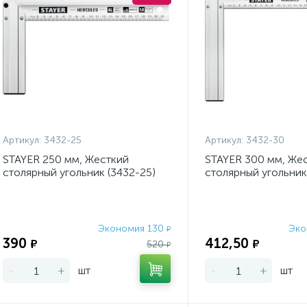
Артикул:
3432-25
Артикул:
3432-30
STAYER 250 мм, Жесткий
STAYER 300 мм, Же
столярный угольник (3432-25)
столярный угольник
Экономия 130
Эко
₽
390
412,50
₽
₽
520
₽
-
+
шт
-
+
шт