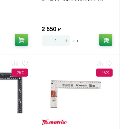
Экономия:
Экономия:
2 650
₽
-
+
шт
-25%
-25%