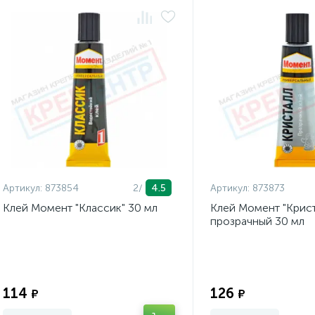
Артикул:
873854
2/
4.5
Артикул:
873873
Клей Момент "Классик" 30 мл
Клей Момент "Крист
прозрачный 30 мл
Экономия:
114
126
₽
₽