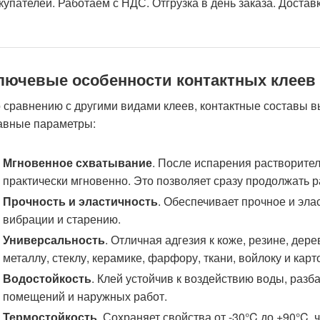
купателей. Работаем с НДС. Отгрузка в день заказа. Доста
лючевые особенности контактных клеев
 сравнению с другими видами клеев, контактные составы в
авные параметры:
Мгновенное схватывание
. После испарения растворите
практически мгновенно. Это позволяет сразу продолжать р
Прочность и эластичность
. Обеспечивает прочное и эл
вибрации и старению.
Универсальность
. Отличная адгезия к коже, резине, дер
металлу, стеклу, керамике, фарфору, ткани, войлоку и карт
Водостойкость
. Клей устойчив к воздействию воды, раз
помещений и наружных работ.
Термостойкость
. Сохраняет свойства от -30°C до +90°C,