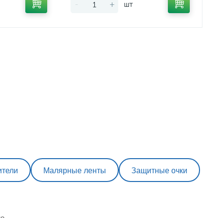
-
+
шт
ители
Малярные ленты
Защитные очки
о.