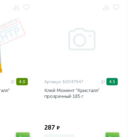
2/
4.0
Артикул:
Б0047947
2/
4.5
алл"
Клей Момент "Кристалл"
прозрачный 185 г
Экономия:
Экономия:
287
₽