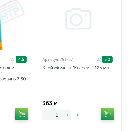
2/
4.5
Артикул:
781737
2/
5.0
одок и
Клей Момент "Классик" 125 мл
"
озрачный 30
Экономия:
Экономия:
363
₽
-
+
шт