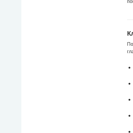
по
К
По
гл