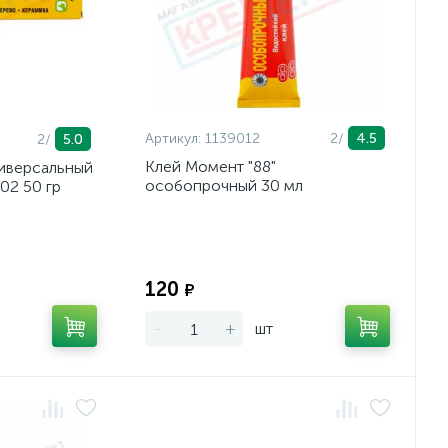
Артикул:
1139012
2/
4.5
2/
5.0
Клей Момент "88"
ниверсальный
особопрочный 30 мл
202 50 гр
Экономия:
Экономия:
120
₽
-
+
шт