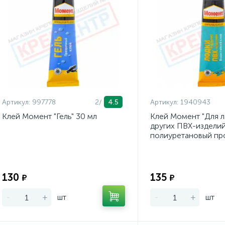
Артикул:
997778
2/
4.5
Артикул:
1940943
Клей Момент "Гель" 30 мл
Клей Момент "Для л
других ПВХ-изделий
полиуретановый пр
мл
Экономия:
130
135
₽
₽
-
+
шт
-
+
шт