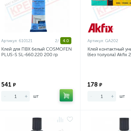
Артикул:
610121
2/
4.0
Артикул:
GA202
Клей для ПВХ белый COSMOFEN
Клей контактный у
PLUS-S SL-660.220 200 гр
(без толуола) Akfix 
Экономия:
541
178
₽
₽
-
+
шт
-
+
шт