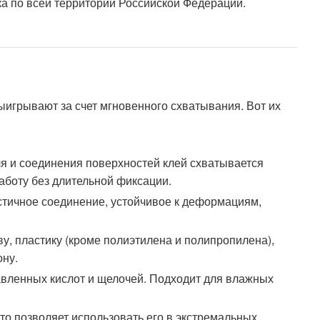
вка по всей территории Российской Федерации.
ыигрывают за счет мгновенного схватывания. Вот их
ля и соединения поверхностей клей схватывается
аботу без длительной фиксации.
астичное соединение, устойчивое к деформациям,
еву, пластику (кроме полиэтилена и полипропилена),
ону.
бавленных кислот и щелочей. Подходит для влажных
 что позволяет использовать его в экстремальных