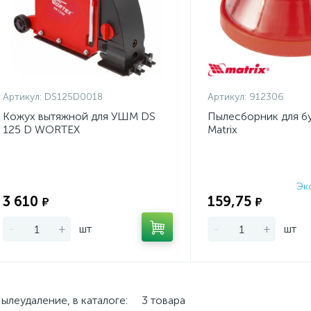
Артикул:
DS125D0018
Артикул:
912306
Кожух вытяжной для УШМ DS
Пылесборник для б
125 D WORTEX
Matrix
Эк
Экономия:
3 610
159,75
₽
₽
-
+
шт
-
+
шт
ылеудаление, в каталоге:
3 товара