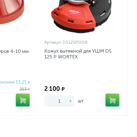
Артикул:
DS125P0018
Кожух вытяжной для УШМ DS
уров 4-10 мм
125 P WORTEX
ономия 53,25
Экономия:
₽
2 100
₽
213
₽
-
+
шт