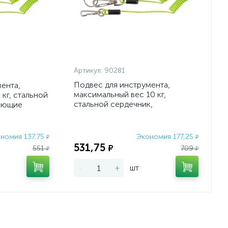
Артикул:
90281
Подвес для инструмента,
ента,
максимальный вес 10 кг,
кг, стальной
стальной сердечник,
еющие
нержавеющие застежка и
Сиб
кольцо Си
номия 137,75
Экономия 177,25
₽
₽
531,75
₽
551
709
₽
₽
-
+
шт