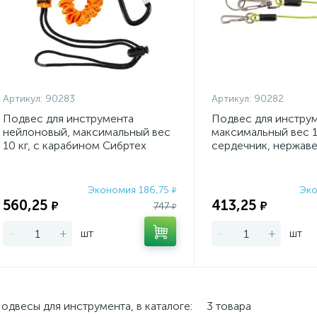
Артикул:
90283
Артикул:
90282
Подвес для инструмента
Подвес для инструм
нейлоновый, максимальный вес
максимальный вес 1 
10 кг, с карабином Сибртех
сердечник, нержав
застежка и кольцо 
Экономия 186,75
Эко
₽
560,25
413,25
₽
₽
747
₽
-
+
шт
-
+
шт
одвесы для инструмента, в каталоге:
3 товара