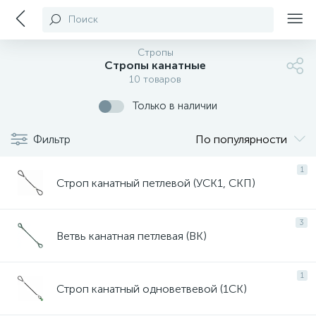
Поиск
Стропы
Стропы канатные
10 товаров
Только в наличии
Фильтр
По популярности
1
Строп канатный петлевой (УСК1, СКП)
3
Ветвь канатная петлевая (ВК)
1
Строп канатный одноветвевой (1СК)