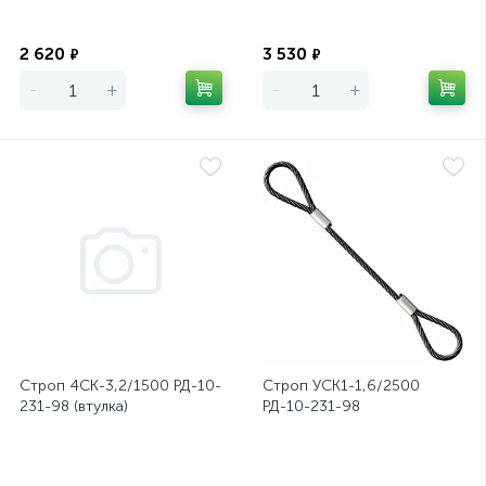
Экономия
Экономия
2 620
3 530
₽
₽
-
+
-
+
Строп 4СК-3,2/1500 РД-10-
Строп УСК1-1,6/2500
231-98 (втулка)
РД-10-231-98