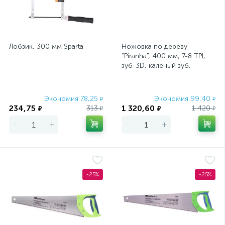
Лобзик, 300 мм Sparta
Ножовка по дереву
"Piranha", 400 мм, 7-8 TPI,
зуб-3D, каленый зуб,
двухкомпонентная
рукоятка Gross
Экономия 78,25
Экономия 99,40
₽
₽
234,75
1 320,60
313
1 420
₽
₽
₽
₽
-
+
-
+
-25%
-25%