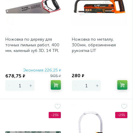
Ножовка по дереву для
Ножовка по металлу,
точных пильных работ, 400
300мм, обрезиненная
мм, каленый зуб 3D, 14 TPI,
рукоятка LIT
трехкомпонентная рукоятк
Экономия 226,25
Экономия
₽
280
678,75
905
₽
₽
₽
-
+
-
+
-25%
-25%