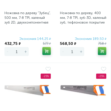
Ножовка по дереву "Зубец",
Ножовка по дереву, 400
500 мм, 7-8 TPI, каленый
мм, 7-8 TPI, зуб-3D, каленый
зуб 2D, двухкомпонентная
зуб, тефлоновое покрытие
рукоятка Сибртех
полотна, двухкомпонентн
Экономия 144,25
Экономия 189,50
₽
₽
432,75
568,50
577
758
₽
₽
₽
₽
-
+
-
+
-25%
-25%