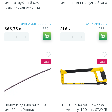
мм, шаг зубьев 8 мм,
мм, деревянная ручка Sparta
пластиковая рукоятка
(Ижевск) Россия
Экономия 222,25
Экономия 72
₽
₽
666,75
216
889
288
₽
₽
₽
₽
-
+
-
+
-25%
-25%
Полотна для лобзика, 130
HERCULES RX700 ножовка
мм, 20 шт, Россия
по металлу, 100 кгс, STAYER