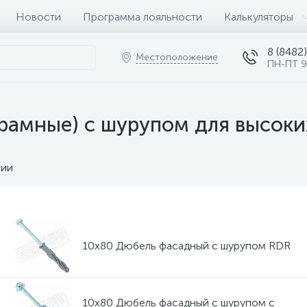
Новости
Программа лояльности
Калькуляторы
8 (8482)
Местоположение
ПН-ПТ 9
рамные) с шурупом для высоки
чии
10х80 Дюбель фасадный с шурупом RDR
10х80 Дюбель фасадный с шурупом с