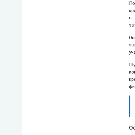
По
кр
от
за
Ос
за
уч
Шу
ко
кр
фи
О