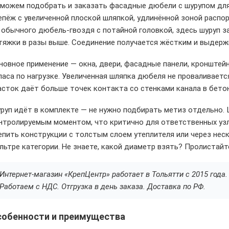
можем подобрать и заказать фасадные дюбели с шурупом для 
епёж с увеличенной плоской шляпкой, удлинённой зоной распор
 обычного дюбель-гвоздя с потайной головкой, здесь шуруп 
тяжки в разы выше. Соединение получается жёстким и выдержи
новное применение — окна, двери, фасадные панели, кронштейн
паса по нагрузке. Увеличенная шляпка дюбеля не проваливает
асток даёт больше точек контакта со стенками канала в бетон
руп идёт в комплекте — не нужно подбирать метиз отдельно. 
нтролируемым моментом, что критично для ответственных узл
епить конструкции с толстым слоем утеплителя или через нес
льтре категории. Не знаете, какой диаметр взять? Пролистайт
Интернет-магазин «КрепЦентр» работает в Тольятти с 2015 год
Работаем с НДС. Отгрузка в день заказа. Доставка по РФ.
собенности и преимущества