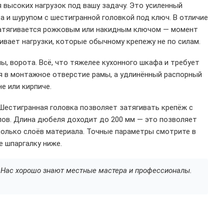
высоких нагрузок под вашу задачу. Это усиленный
а и шурупом с шестигранной головкой под ключ. В отличие
затягивается рожковым или накидным ключом — момент
вает нагрузки, которые обычному крепежу не по силам.
ы, ворота. Всё, что тяжелее кухонного шкафа и требует
ся в монтажное отверстие рамы, а удлинённый распорный
е или кирпиче.
Шестигранная головка позволяет затягивать крепёж с
ов. Длина дюбеля доходит до 200 мм — это позволяет
колько слоёв материала. Точные параметры смотрите в
е шпаргалку ниже.
а. Нас хорошо знают местные мастера и профессионалы.