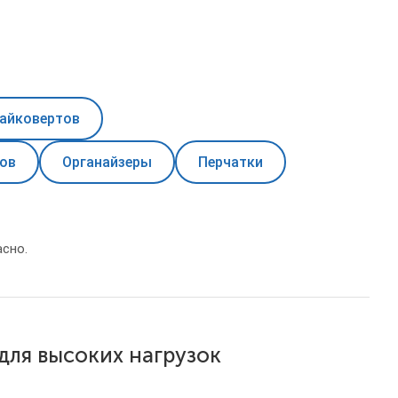
гайковертов
зов
Органайзеры
Перчатки
сно.
для высоких нагрузок