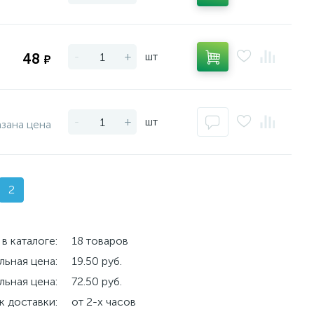
-
+
шт
48
₽
-
+
шт
азана цена
2
в каталоге:
18 товаров
ьная цена:
19.50 руб.
ьная цена:
72.50 руб.
к доставки:
от 2-х часов