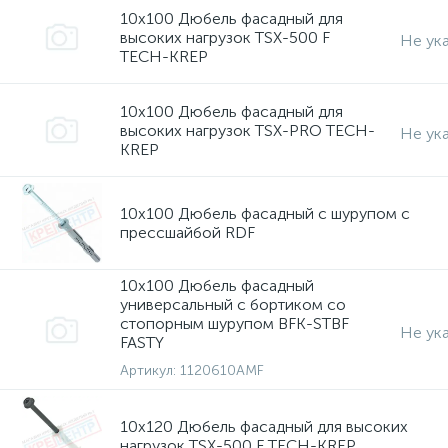
10х100 Дюбель фасадный для
высоких нагрузок TSX-500 F
Не ук
TECH-KREP
10х100 Дюбель фасадный для
высоких нагрузок TSX-PRO TECH-
Не ук
KREP
10х100 Дюбель фасадный с шурупом с
прессшайбой RDF
10х100 Дюбель фасадный
универсальный с бортиком со
стопорным шурупом BFK-STBF
Не ук
FASTY
Артикул:
1120610AMF
10х120 Дюбель фасадный для высоких
нагрузок TSX-500 F TECH-KREP