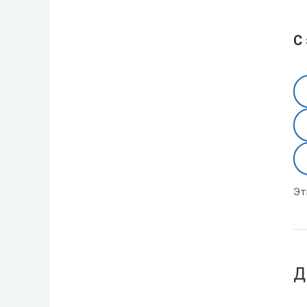
С
Эт
Д