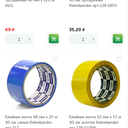
прозрачная 48 мм x 120 м
40 мк прозрачная
AVG
Klebebander арт.228 1850
Экономия
Экономия
69
35,20
₽
₽
-
+
-
+
Клейкая лента 48 мм х 25 м
Клейкая лента 50 мм х 57 м
40 мк синяя Klebebander
40 мк желтая Klebebander
арт.212
арт.228 10799