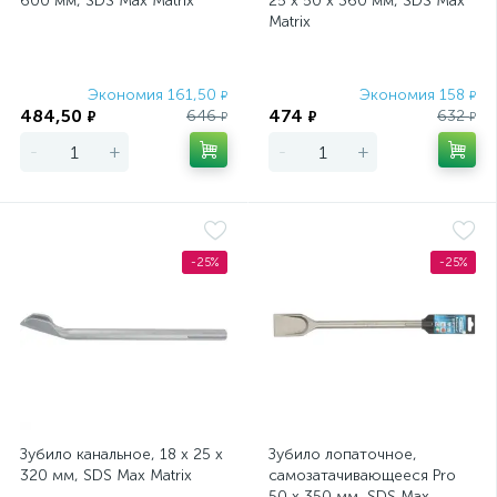
600 мм, SDS Max Matrix
25 х 50 х 360 мм, SDS Max
Matrix
Экономия 161,50
Экономия 158
₽
₽
484,50
474
646
632
₽
₽
₽
₽
-
+
-
+
-25%
-25%
Зубило канальное, 18 х 25 х
Зубило лопаточное,
320 мм, SDS Max Matrix
самозатачивающееся Pro
50 x 350 мм, SDS Max