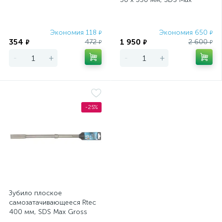
Gross
Экономия 118
Экономия 650
₽
₽
354
1 950
472
2 600
₽
₽
₽
₽
-
+
-
+
-25%
Зубило плоское
самозатачивающееся Rtec
400 мм, SDS Max Gross