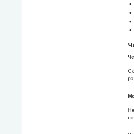
Ч
Че
Ск
ра
Мо
Не
по