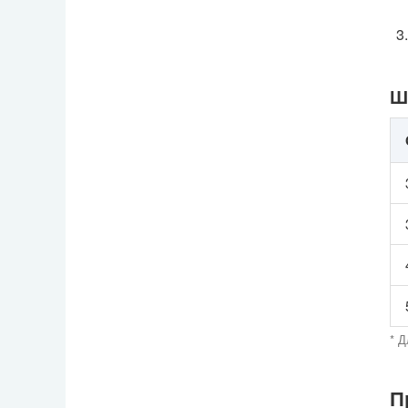
Ш
* Д
П