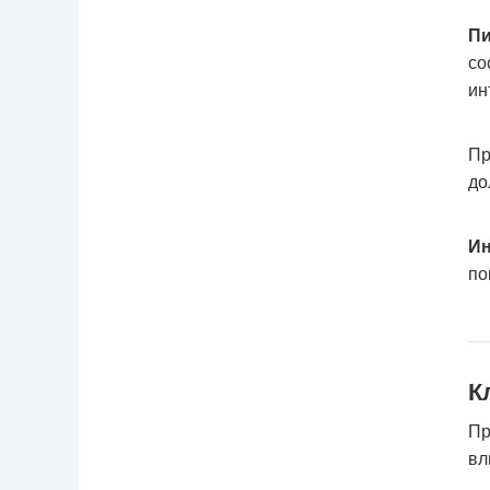
Пи
со
ин
Пр
до
Ин
по
К
Пр
вл