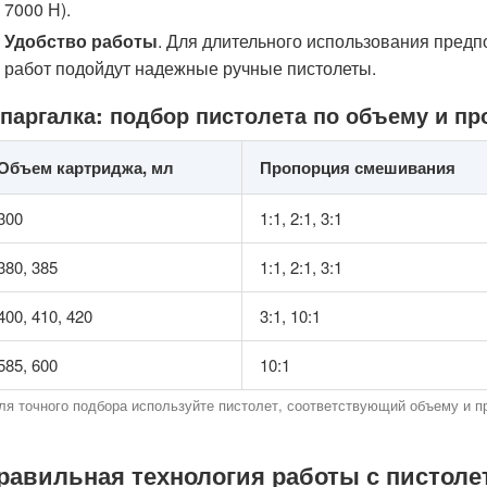
7000 Н).
Удобство работы
. Для длительного использования пред
работ подойдут надежные ручные пистолеты.
паргалка: подбор пистолета по объему и пр
Объем картриджа, мл
Пропорция смешивания
300
1:1, 2:1, 3:1
380, 385
1:1, 2:1, 3:1
400, 410, 420
3:1, 10:1
585, 600
10:1
ля точного подбора используйте пистолет, соответствующий объему и п
равильная технология работы с пистоле