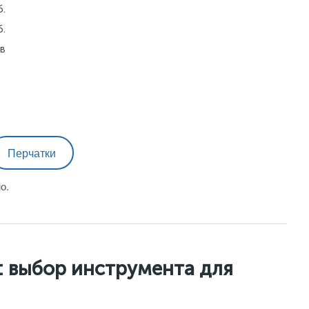
б.
б.
ов
Перчатки
о.
: выбор инструмента для