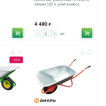
объем 110 л, усил колесо
4.80/4.00-8
Экономия:
Экономия:
4 480
₽
-
+
шт
-25%