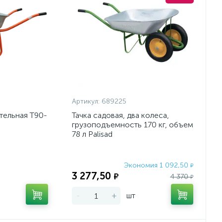
Артикул:
689225
тельная Т90-
Тачка садовая, два колеса,
грузоподъемность 170 кг, объем
78 л Palisad
Экономия 1 092,50
Экономия:
₽
3 277,50
₽
4 370
₽
-
+
шт