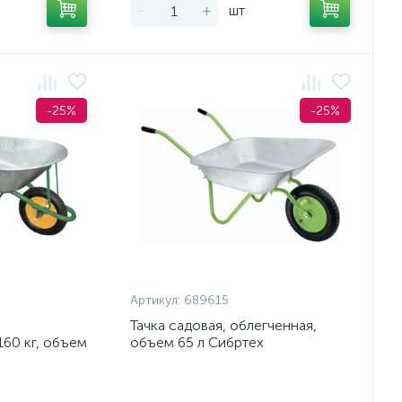
-
+
шт
-25%
-25%
Артикул:
689615
Тачка садовая, облегченная,
60 кг, объем
объем 65 л Сибртех