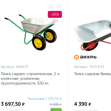
-25%
Артикул:
689233
Артикул:
73/7/4/11
Тачка садово-строительная, 2-х
Тачка садовая Вихрь
колесная, усиленная,
грузоподъемность 320 кг,
объем 100 л Palisad
Экономия 1 232,50
₽
3 697,50
4 390
₽
₽
4 930
₽