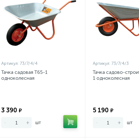
Артикул:
73/7/4/4
Артикул:
73/7/4/3
Тачка садовая Т65-1
Тачка садово-строи
одноколесная
1 одноколесная
Экономия:
3 390
5 190
₽
₽
-
+
шт
-
+
шт