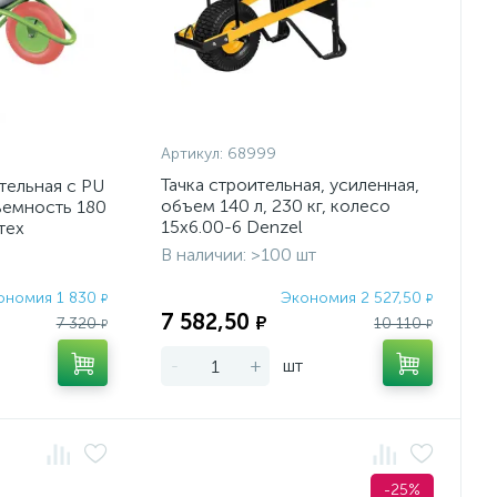
Артикул:
68999
Тачка строительная, усиленная,
тельная с PU
объем 140 л, 230 кг, колесо
ъемность 180
15х6.00-6 Denzel
тех
В наличии: >100 шт
ономия 1 830
Экономия 2 527,50
₽
₽
7 582,50
₽
7 320
10 110
₽
₽
-
+
шт
-25%