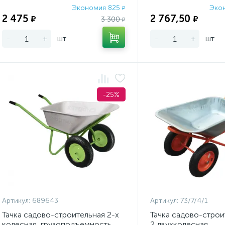
Экономия 825
Эко
₽
2 475
2 767,50
₽
₽
3 300
₽
-
+
шт
-
+
шт
-25%
Артикул:
689643
Артикул:
73/7/4/1
Тачка садово-строительная 2-х
Тачка садово-строи
колесная, грузоподъемность
2 двухколесная