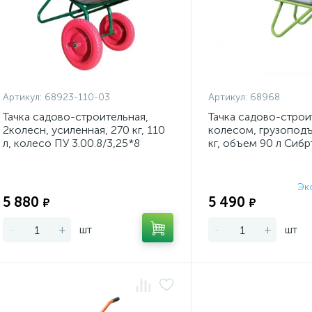
Артикул:
68923-110-03
Артикул:
68968
Тачка садово-строительная,
Тачка садово-строи
2колесн, усиленная, 270 кг, 110
колесом, грузопод
л, колесо ПУ 3.00.8/3,25*8
кг, объем 90 л Сибр
Эк
Экономия:
5 880
5 490
₽
₽
-
+
шт
-
+
шт