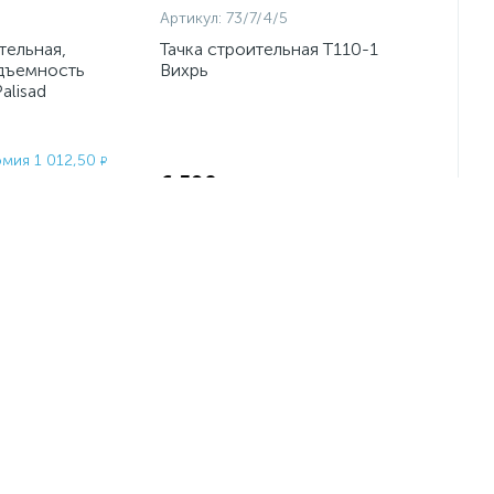
Артикул:
73/7/4/5
тельная,
Тачка строительная Т110-1
одъемность
Вихрь
alisad
мия 1 012,50
Экономия:
₽
6 590
₽
4 050
₽
-
+
шт