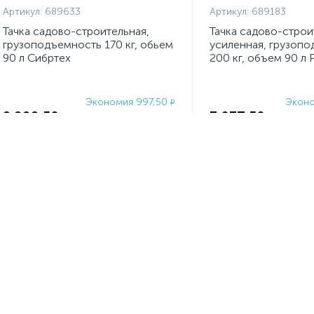
Артикул:
689633
Артикул:
689183
Тачка садово-строительная,
Тачка садово-строи
грузоподъемность 170 кг, обьем
усиленная, грузоп
90 л Сибртех
200 кг, объем 90 л P
Экономия 997,50
Эконо
₽
2 992,50
3 037,50
₽
₽
3 990
₽
-
+
шт
-
+
шт