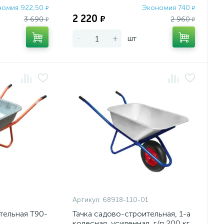
номия 922,50
Экономия 740
₽
₽
2 220
₽
3 690
2 960
₽
₽
-
+
шт
Артикул:
68918-110-01
тельная Т90-
Тачка садово-строительная, 1-а
колесная, усиленная, г/п 200 кг,