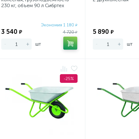
230 кг, объем 90 л Сибртех
Экономия 1 180
₽
3 540
5 890
₽
₽
4 720
₽
-
+
шт
-
+
шт
-25%