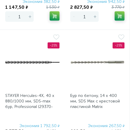
Экономия 382,50
Экономия 942,50
₽
₽
1 147,50
2 827,50
1 530
3 770
₽
₽
₽
₽
-
+
-
+
-25%
-25%
STAYER Hercules-4Х, 40 x
Бур по бетону, 14 х 400
880/1000 мм, SDS-max
мм, SDS Max c крестовой
бур, Professional (29370-
пластиной Matrix
880-40)
Экономия 1 792,50
Экономия 267,50
₽
₽