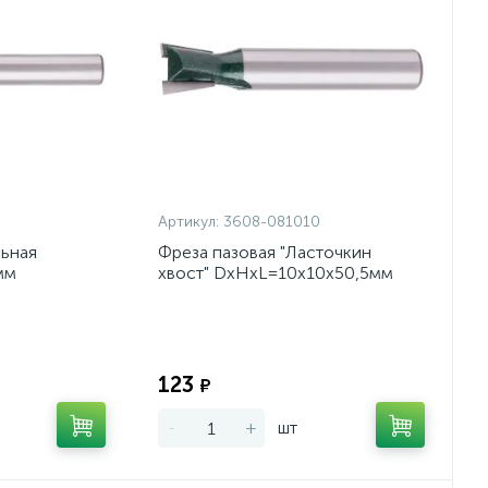
Артикул:
3608-081010
льная
Фреза пазовая "Ласточкин
мм
хвост" DxHxL=10х10х50,5мм
Экономия:
Экономия:
123
₽
-
+
шт