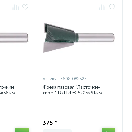
Артикул:
3608-082525
точкин
Фреза пазовая "Ласточкин
6х56мм
хвост" DxHxL=25х25х61мм
Экономия:
Экономия:
375
₽