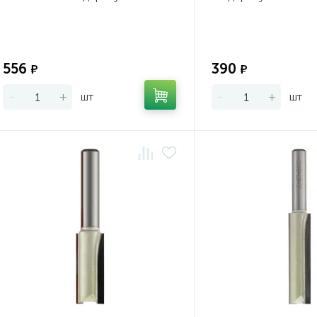
Экономия:
556
390
₽
₽
-
+
шт
-
+
шт