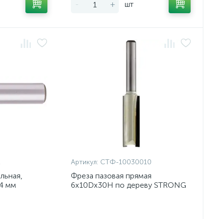
-
+
шт
2
Артикул:
СТФ-10030010
льная,
Фреза пазовая прямая
44 мм
6x10Dx30H по дереву STRONG