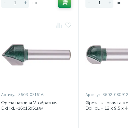
-
+
шт
-
+
шт
Артикул:
3603-081616
Артикул:
3602-08091
Фреза пазовая V-образная
Фреза пазовая галте
DxHxL=16х16х51мм
DxHxL = 12 х 9,5 х 