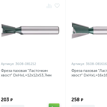
Артикул:
3608-081212
Артикул:
3608-081616
Фреза пазовая "Ласточкин
Фреза пазовая "Лас
хвост" DxHxL=12х12х53,7мм
хвост" DxHxL=16х1
Экономия:
203
258
₽
₽