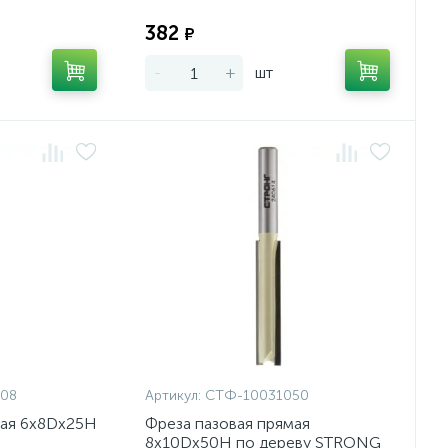
Экономия:
Экономия:
382
₽
-
+
шт
08
Артикул:
СТФ-10031050
мая 6x8Dx25H
Фреза пазовая прямая
8x10Dx50H по дереву STRONG