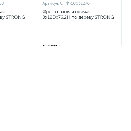
50
Артикул:
СТФ-10031276
ая
Фреза пазовая прямая
еву STRONG
8x12Dx76.2H по дереву STRONG
Экономия:
Экономия:
1 580
₽
-
+
шт