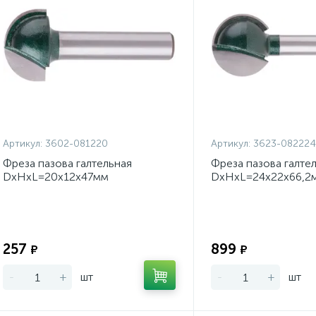
Артикул:
3602-081220
Артикул:
3623-082224
Фреза пазова галтельная
Фреза пазова галте
DxHxL=20х12х47мм
DxHxL=24х22х66,2
Экономия:
257
899
₽
₽
-
+
шт
-
+
шт