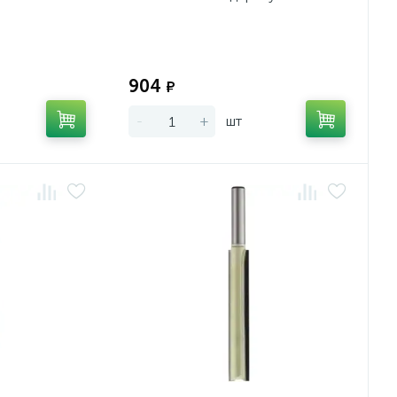
Экономия:
Экономия:
904
₽
-
+
шт