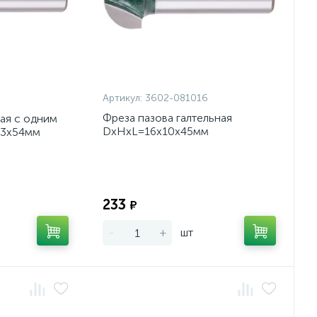
Артикул:
3602-081016
5
Фреза пазова галтельная
ая с одним
DxHxL=16х10х45мм
13х54мм
Экономия:
Экономия:
233
₽
-
+
шт