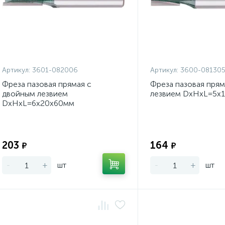
Артикул:
3601-082006
Артикул:
3600-08130
Фреза пазовая прямая с
Фреза пазовая прям
двойным лезвием
лезвием DxHxL=5х
DxHxL=6х20х60мм
Экономия:
203
164
₽
₽
-
+
шт
-
+
шт