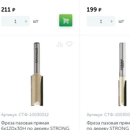
Экономия:
211
199
₽
₽
-
+
шт
-
+
шт
Артикул:
СТФ-10030012
Артикул:
СТФ-100300
Фреза пазовая прямая
Фреза пазовая пря
6x12Dx30H по дереву STRONG
по дереву STRONG