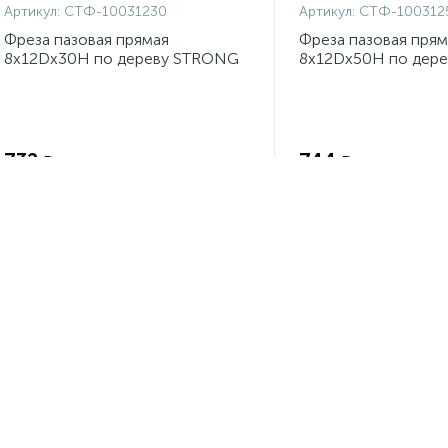
Артикул:
СТФ-10031230
Артикул:
СТФ-100312
Фреза пазовая прямая
Фреза пазовая прям
8x12Dx30H по дереву STRONG
8x12Dx50H по дер
Экономия:
732
744
₽
₽
-
+
шт
-
+
шт