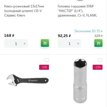
Ключ рожковый 13х17мм
Головка торцовая ЗУБР
(холодный штамп) CR-V
"МАСТЕР" (1/4"),
Сервис Ключ
удлиненная, Cr-V, FLANK,
хроматированное
покрытие, 7мм
Экономия
Экономия 30,75
₽
168
92,25
₽
123
₽
₽
-
+
-
+
-25%
-25%