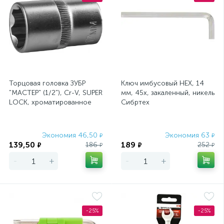
Торцовая головка ЗУБР
Ключ имбусовый HEX, 14
"МАСТЕР" (1/2"), Cr-V, SUPER
мм, 45x, закаленный, никель
LOCK, хроматированное
Сибртех
покрытие, 17 мм
Экономия 46,50
Экономия 63
₽
₽
139,50
189
186
252
₽
₽
₽
₽
-
+
-
+
-25%
-25%