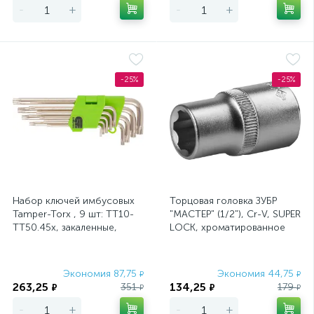
-
+
-
+
-25%
-25%
Набор ключей имбусовых
Торцовая головка ЗУБР
Tamper-Torx , 9 шт: ТТ10-
"МАСТЕР" (1/2"), Cr-V, SUPER
ТТ50.45x, закаленные,
LOCK, хроматированное
удлиненные, никель
покрытие, 14 мм
Сибртех
Экономия 87,75
Экономия 44,75
₽
₽
263,25
134,25
351
179
₽
₽
₽
₽
-
+
-
+