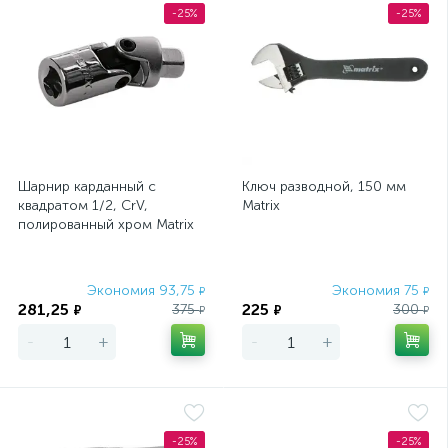
-25%
-25%
Шарнир карданный с
Ключ разводной, 150 мм
квадратом 1/2, CrV,
Matrix
полированный хром Matrix
Master
Экономия 93,75
Экономия 75
₽
₽
281,25
225
375
300
₽
₽
₽
₽
-
+
-
+
-25%
-25%