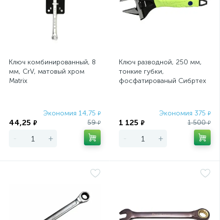
Ключ комбинированный, 8
Ключ разводной, 250 мм,
мм, CrV, матовый хром
тонкие губки,
Matrix
фосфатированый Сибртех
Экономия 14,75
Экономия 375
₽
₽
44,25
1 125
59
1 500
₽
₽
₽
₽
-
+
-
+