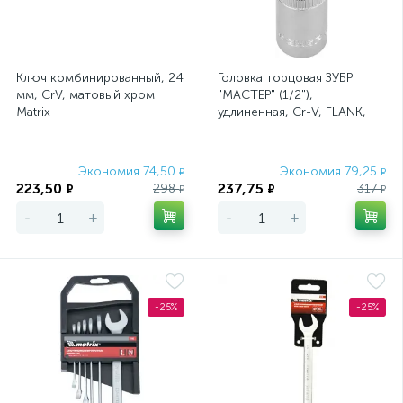
Ключ комбинированный, 24
Головка торцовая ЗУБР
мм, CrV, матовый хром
"МАСТЕР" (1/2"),
Matrix
удлиненная, Cr-V, FLANK,
хроматированное
покрытие, 15мм
Экономия 74,50
Экономия 79,25
₽
₽
223,50
237,75
298
317
₽
₽
₽
₽
-
+
-
+
-25%
-25%