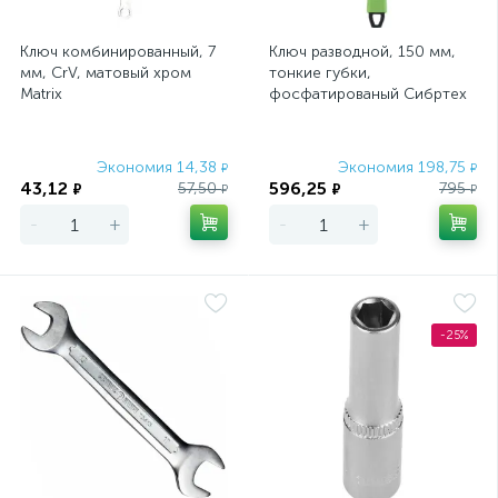
Ключ комбинированный, 7
Ключ разводной, 150 мм,
мм, CrV, матовый хром
тонкие губки,
Matrix
фосфатированый Сибртех
Экономия 14,38
Экономия 198,75
₽
₽
43,12
596,25
57,50
795
₽
₽
₽
₽
-
+
-
+
-25%