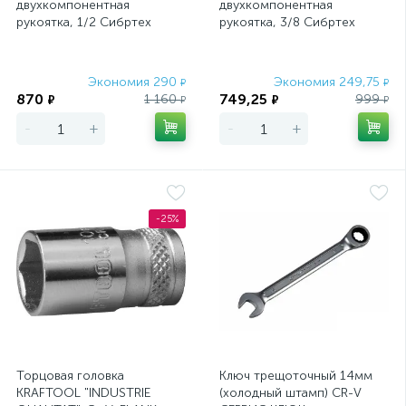
двухкомпонентная
двухкомпонентная
рукоятка, 1/2 Сибртех
рукоятка, 3/8 Сибртех
Экономия 290
Экономия 249,75
₽
₽
870
749,25
1 160
999
₽
₽
₽
₽
-
+
-
+
-25%
Торцовая головка
Ключ трещоточный 14мм
KRAFTOOL "INDUSTRIE
(холодный штамп) CR-V