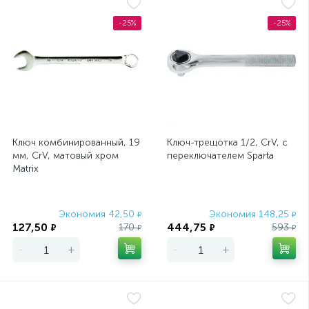
-25%
-25%
Ключ комбинированный, 19
Ключ-трещотка 1/2, CrV, с
мм, CrV, матовый хром
переключателем Sparta
Matrix
Экономия 42,50
Экономия 148,25
₽
₽
127,50
444,75
170
593
₽
₽
₽
₽
-
+
-
+