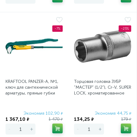
-7%
-25%
KRAFTOOL PANZER-A, №1,
Торцовая головка ЗУБР
ключ для сантехнической
"МАСТЕР" (1/2"), Cr-V, SUPER
арматуры, прямые губки
LOCK, хроматированное
покрытие, 13 мм
Экономия 102,90
Экономия 44,75
₽
₽
1 367,10
134,25
1 470
179
₽
₽
₽
₽
-
+
-
+