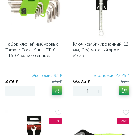
Набор ключей имбусовых
Ключ комбинированный, 12
Tamper-Torx , 9 шт: ТT10-
мм, CrV, матовый хром
ТT50.45x, закаленные,
Matrix
короткие, никель Сибртех
Экономия 93
Экономия 22,25
₽
₽
279
66,75
372
89
₽
₽
₽
₽
-
+
-
+
-25%
-25%