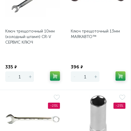
Ключ трещоточный 10мм
Ключ трещоточный 13мм
(холодный штамп) CR-V
МАЯКАВТО™
СЕРВИС КЛЮЧ
Экономия
Экономия
335
396
₽
₽
-
+
-
+
-25%
-25%