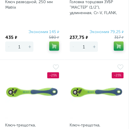
Ключ разводной, 250 мм
Головка торцовая ЗУБР
Matrix
"МАСТЕР" (1/2"),
удлиненная, Cr-V, FLANK,
хроматированное
покрытие, 13мм
Экономия 145
Экономия 79,25
₽
₽
435
237,75
580
317
₽
₽
₽
₽
-
+
-
+
-25%
-25%
Ключ-трещотка,
Ключ-трещотка,