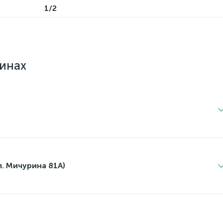
1/2
зинах
л. Мичурина 81А)