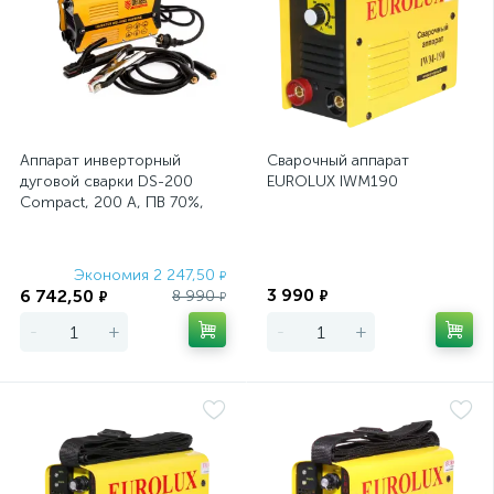
Аппарат инверторный
Сварочный аппарат
дуговой сварки DS-200
EUROLUX IWM190
Compact, 200 А, ПВ 70%,
диаметр электрода 1.6-5
мм Denzel
Экономия 2 247,50
Экономия
₽
3 990
6 742,50
8 990
₽
₽
₽
-
+
-
+