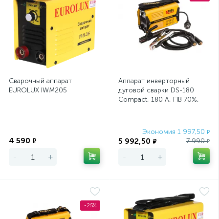
Сварочный аппарат
Аппарат инверторный
EUROLUX IWM205
дуговой сварки DS-180
Compact, 180 А, ПВ 70%,
диаметр электрода 1.6-4
мм Denzel
Экономия
Экономия 1 997,50
₽
4 590
5 992,50
₽
7 990
₽
₽
-
+
-
+
-25%