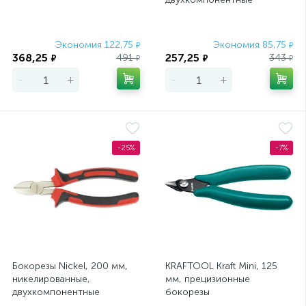
рукоятки Matrix
Экономия 122,75
Экономия 85,75
₽
₽
368,25
257,25
491
343
₽
₽
₽
₽
-
+
-
+
-25%
-7%
Бокорезы Nickel, 200 мм,
KRAFTOOL Kraft Mini, 125
никелированные,
мм, прецизионные
двухкомпонентные
бокорезы
рукоятки Matrix