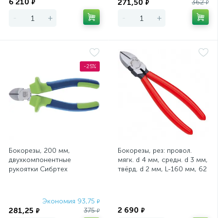
6 210
271,50
₽
362
₽
₽
-
+
-
+
-25%
Бокорезы, 200 мм,
Бокорезы, рез: провол.
двухкомпонентные
мягк. d 4 мм, средн. d 3 мм,
рукоятки Сибртех
твёрд. d 2 мм, L-160 мм, 62
HRC, чёрн., 1-к ручк
Экономия 93,75
Экономия
₽
2 690
281,25
375
₽
₽
₽