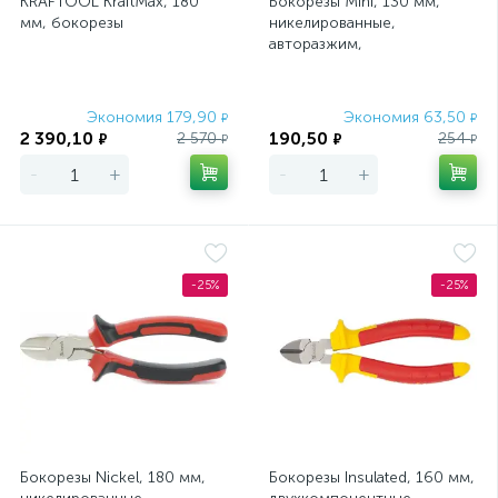
KRAFTOOL KraftMax, 180
Бокорезы Mini, 130 мм,
мм, бокорезы
никелированные,
авторазжим,
двухкомпонентные
рукоятки Matrix
Экономия 179,90
Экономия 63,50
₽
₽
2 390,10
190,50
2 570
254
₽
₽
₽
₽
-
+
-
+
-25%
-25%
Бокорезы Nickel, 180 мм,
Бокорезы Insulated, 160 мм,