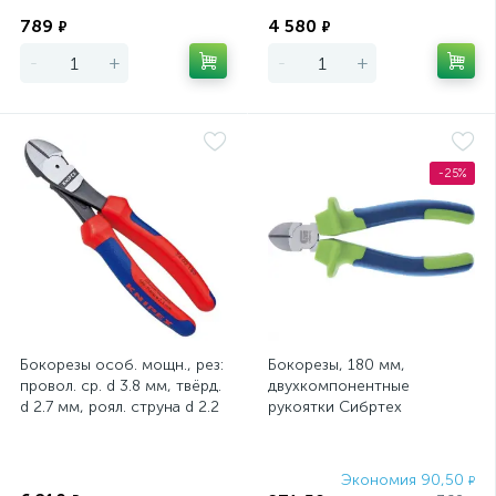
Экономия
Экономия
789
4 580
₽
₽
-
+
-
+
-25%
Бокорезы особ. мощн., рез:
Бокорезы, 180 мм,
провол. ср. d 3.8 мм, твёрд.
двухкомпонентные
d 2.7 мм, роял. струна d 2.2
рукоятки Сибртех
мм, L-180 мм, ч
Экономия
Экономия 90,50
₽