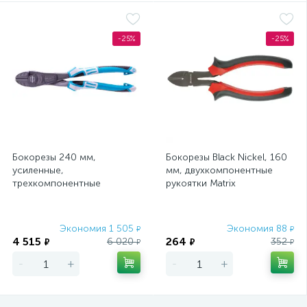
-25%
-25%
Бокорезы 240 мм,
Бокорезы Black Nickel, 160
усиленные,
мм, двухкомпонентные
трехкомпонентные
рукоятки Matrix
рукоятки Gross
Экономия 1 505
Экономия 88
₽
₽
4 515
264
6 020
352
₽
₽
₽
₽
-
+
-
+