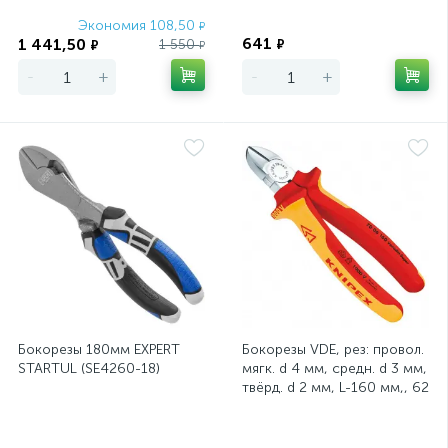
Экономия 108,50
Экономия
₽
641
1 441,50
1 550
₽
₽
₽
-
+
-
+
Бокорезы 180мм EXPERT
Бокорезы VDE, рез: провол.
STARTUL (SE4260-18)
мягк. d 4 мм, средн. d 3 мм,
твёрд. d 2 мм, L-160 мм,, 62
HRC, хром, 2-к