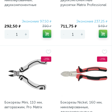
никелированные,
двухкомпонентные
двухкомпонентные
рукоятки Matrix Professional
рукоятки Matrix
Экономия 97,50
Экономия 237,25
₽
₽
292,50
711,75
390
949
₽
₽
₽
₽
-
+
-
+
-25%
-25%
Бокорезы Mini, 110 мм,
Бокорезы Nickel, 160 мм,
авторазжим, Pro Matrix
никелированные,
двухкомпонентные