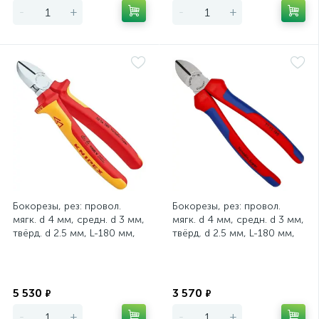
-
+
-
+
Бокорезы, рез: провол.
Бокорезы, рез: провол.
мягк. d 4 мм, средн. d 3 мм,
мягк. d 4 мм, средн. d 3 мм,
твёрд. d 2.5 мм, L-180 мм,
твёрд. d 2.5 мм, L-180 мм,
62 HRC, хром, 2-к руч
62 HRC, чёрн., 2-к ру
Экономия
Экономия
5 530
3 570
₽
₽
-
+
-
+