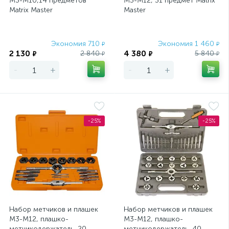
М3-М10,14 предметов
М3-М12, 31 предмет Matrix
Matrix Master
Master
Экономия 710
Экономия 1 460
₽
₽
2 130
4 380
2 840
5 840
₽
₽
₽
₽
-
+
-
+
-25%
-25%
Набор метчиков и плашек
Набор метчиков и плашек
М3-М12, плашко-
М3-М12, плашко-
метчикодержатель, 20
метчикодержатель, 40