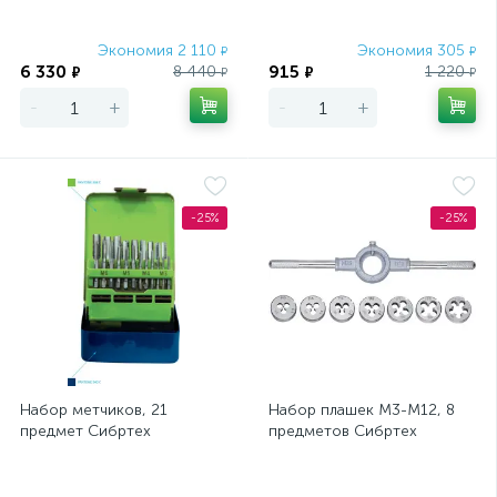
Экономия 2 110
Экономия 305
₽
₽
6 330
915
8 440
1 220
₽
₽
₽
₽
-
+
-
+
-25%
-25%
Набор метчиков, 21
Набор плашек М3-М12, 8
предмет Сибртех
предметов Сибртех