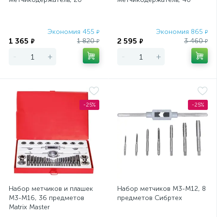
предметов, пластиковый
предметов, пластиковый
бокс Sparta
бокс Sparta
Экономия 455
Экономия 865
₽
₽
1 365
2 595
1 820
3 460
₽
₽
₽
₽
-
+
-
+
-25%
-25%
Набор метчиков и плашек
Набор метчиков М3-М12, 8
М3-М16, 36 предметов
предметов Сибртех
Matrix Master