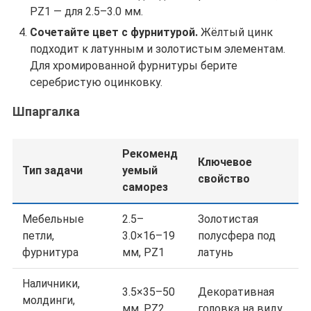
PZ1 — для 2.5–3.0 мм.
Сочетайте цвет с фурнитурой.
Жёлтый цинк
подходит к латунным и золотистым элементам.
Для хромированной фурнитуры берите
серебристую оцинковку.
Шпаргалка
Рекоменд
Ключевое
Тип задачи
уемый
свойство
саморез
Мебельные
2.5–
Золотистая
петли,
3.0×16–19
полусфера под
фурнитура
мм, PZ1
латунь
Наличники,
3.5×35–50
Декоративная
молдинги,
мм, PZ2
головка на виду