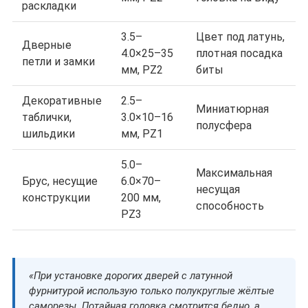
раскладки
3.5–
Цвет под латунь,
Дверные
4.0×25–35
плотная посадка
петли и замки
мм, PZ2
биты
Декоративные
2.5–
Миниатюрная
таблички,
3.0×10–16
полусфера
шильдики
мм, PZ1
5.0–
Максимальная
Брус, несущие
6.0×70–
несущая
конструкции
200 мм,
способность
PZ3
«При установке дорогих дверей с латунной
фурнитурой использую только полукруглые жёлтые
саморезы. Потайная головка смотрится бедно, а