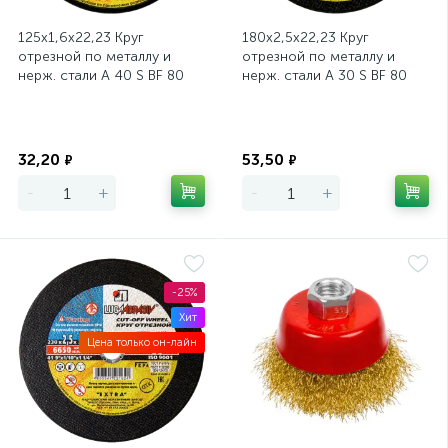
125х1,6х22,23 Круг
180х2,5х22,23 Круг
отрезной по металлу и
отрезной по металлу и
нерж. стали A 40 S BF 80
нерж. стали A 30 S BF 80
ЛУГА
ЛУГА
Экономия
Экономия
32,20
53,50
₽
₽
-
+
-
+
-25%
Хит
Цена только он-лайн