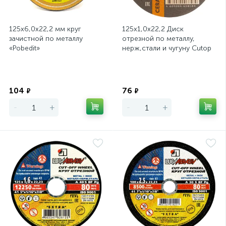
125х6,0х22,2 мм круг
125х1,0х22,2 Диск
зачистной по металлу
отрезной по металлу,
«Pobedit»
нерж,стали и чугуну Cutop
CERAMICS, серия Premium
Экономия
Экономия
104
76
₽
₽
-
+
-
+