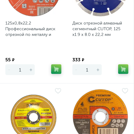
125х0,8х22,2
Диск отрезной алмазный
Профессиональный диск
сегментный CUTOP, 125
отрезной по металлу и
х1.9 х 8.0 х 22,2 мм
нержавеющей стали Cutop
Special Т41
Экономия
Экономия
55
333
₽
₽
-
+
-
+