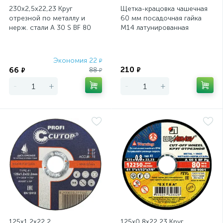
230х2,5х22,23 Круг
Щетка-крацовка чашечная
отрезной по металлу и
60 мм посадочная гайка
нерж. стали A 30 S BF 80
М14 латунированная
ЛУГА
стальная проволока
Экономия 22
Экономия
₽
210
66
88
₽
₽
₽
-
+
-
+
125х1,2х22,2
125х0,8х22,23 Круг