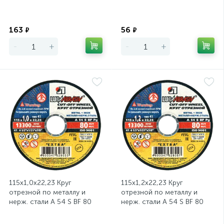
Profi Т41
Profi Т41
Экономия
Экономия
163
56
₽
₽
-
+
-
+
115х1,0х22,23 Круг
115х1,2х22,23 Круг
отрезной по металлу и
отрезной по металлу и
нерж. стали A 54 S BF 80
нерж. стали A 54 S BF 80
ЛУГА
ЛУГА