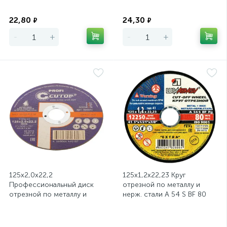
Экономия
Экономия
22,80
24,30
₽
₽
-
+
-
+
125х2,0х22,2
125х1,2х22,23 Круг
Профессиональный диск
отрезной по металлу и
отрезной по металлу и
нерж. стали A 54 S BF 80
нержавеющей стали Cutop
ЛУГА
Profi Т41