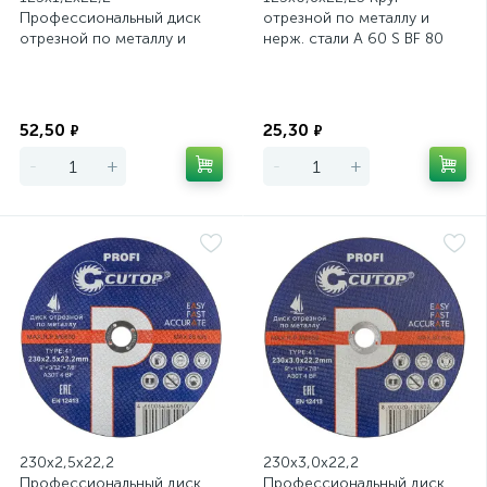
Профессиональный диск
отрезной по металлу и
отрезной по металлу и
нерж. стали A 60 S BF 80
нержавеющей стали Cutop
ЛУГА
Profi Т41
Экономия
Экономия
52,50
25,30
₽
₽
-
+
-
+
230х2,5х22,2
230х3,0х22,2
Профессиональный диск
Профессиональный диск