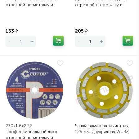
отрезной по металлу и
отрезной по металлу и
нержавеющей стали Cutop
нержавеющей стали Cutop
Profi Т41
Profi Т41
Экономия
Экономия
153
205
₽
₽
-
+
-
+
230х1,6х22,2
Чашка алмазная зачистная,
Профессиональный диск
125 мм, двухрядная WURZ
отрезной по металлу и