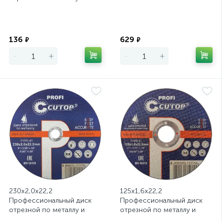
нержавеющей стали Cutop
Profi Т41
Экономия
Экономия
136
629
₽
₽
-
+
-
+
230х2,0х22,2
125х1,6х22,2
Профессиональный диск
Профессиональный диск
отрезной по металлу и
отрезной по металлу и
нержавеющей стали Cutop
нержавеющей стали Cutop