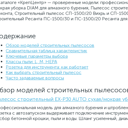
каталоге «КрепЦентр» — проверенные модели: профессион
края уборка DIAM для алмазного бурения, Пылесос строит
монта, Строительный пылесос СП-1500/20 Вихрь и СП-1500
роительный Ресанта ПС-1500/30 и ПС-1500/20 Ресанта для 
одержание
Обзор моделей строительных пылесосов
Сравнительная таблица характеристик
Ключевые параметры выбора
Классы пыли: L, M, HEPA
Розетка для инструмента: как работает
Как выбрать строительный пылесос
Часто задаваемые вопросы
бзор моделей строительных пылесосо
лесос строительный EX-P30 AUTO сухая/мокрая у
офессиональная модель для алмазного бурения и штробления
зетка с автозапуском выдерживает подключение инструмент
сбор бетонной крошки, пыли и воды. Шланг усиленный, диа