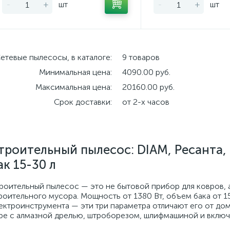
-
+
шт
-
+
шт
етевые пылесосы, в каталоге:
9 товаров
Минимальная цена:
4090.00 руб.
Максимальная цена:
20160.00 руб.
Срок доставки:
от 2-х часов
троительный пылесос: DIAM, Ресанта, 
ак 15-30 л
роительный пылесос — это не бытовой прибор для ковров, а
роительного мусора. Мощность от 1380 Вт, объем бака от 1
ектроинструмента — эти три параметра отличают его от до
ре с алмазной дрелью, штроборезом, шлифмашиной и включа