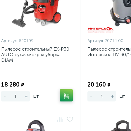
Артикул:
620109
Артикул:
707.1.1.00
Пылесос строительный EX-P30
Пылесос строитель
AUTO сухая/мокрая уборка
Интерскол ПУ-30/
DIAM
Экономия:
18 280
20 160
₽
₽
-
+
шт
-
+
шт