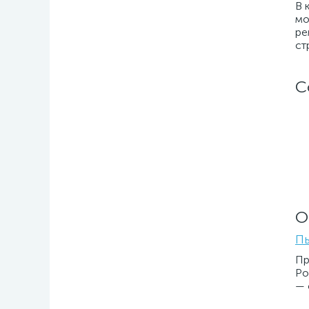
В 
мо
ре
ст
С
О
Пы
Пр
Ро
— 