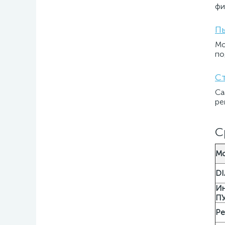
фи
Пы
Мо
по
Ст
Са
ре
С
Мо
DI
Ин
ПУ
Ре