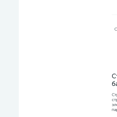
С
С
б
Ст
ст
эл
па