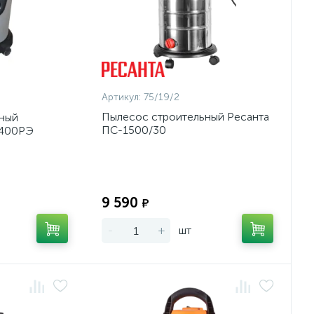
Артикул:
75/19/2
Пылесос строительный Ресанта
ный
ПС-1500/30
1400РЭ
Экономия:
Экономия:
9 590
₽
-
+
шт