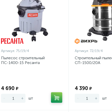
Артикул:
75/19/4
Артикул:
72/19/4
Пылесос строительный
Строительный пыле
ПС-1400-15 Ресанта
СП-1500/20А
Экономия:
4 690
4 390
₽
₽
-
+
шт
-
+
шт