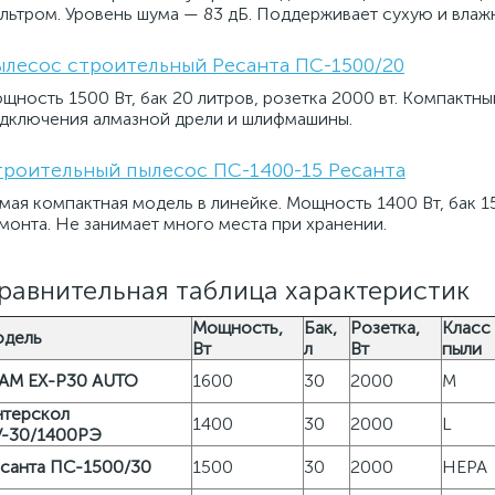
льтром. Уровень шума — 83 дБ. Поддерживает сухую и влаж
лесос строительный Ресанта ПС-1500/20
щность 1500 Вт, бак 20 литров, розетка 2000 вт. Компактны
дключения алмазной дрели и шлифмашины.
роительный пылесос ПС-1400-15 Ресанта
мая компактная модель в линейке. Мощность 1400 Вт, бак 15 
монта. Не занимает много места при хранении.
равнительная таблица характеристик
Мощность,
Бак,
Розетка,
Класс
дель
Вт
л
Вт
пыли
AM EX-P30 AUTO
1600
30
2000
M
терскол
1400
30
2000
L
-30/1400РЭ
санта ПС-1500/30
1500
30
2000
HEPA