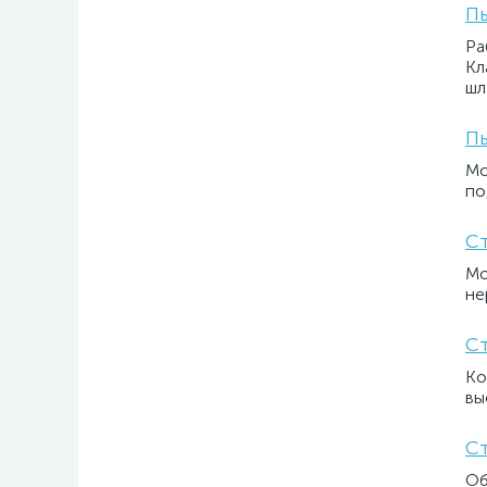
П
Ра
Кл
шл
Пы
Мо
по
Ст
Мо
не
Ст
Ко
вы
Ст
Об