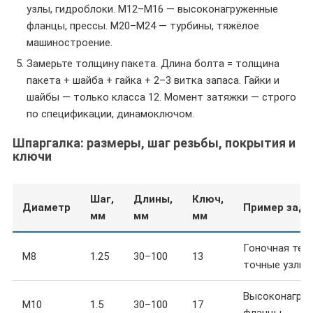
узлы, гидроблоки. M12–M16 — высоконагруженные
фланцы, прессы. M20–M24 — турбины, тяжёлое
машиностроение.
Замерьте толщину пакета. Длина болта = толщина
пакета + шайба + гайка + 2–3 витка запаса. Гайки и
шайбы — только класса 12. Момент затяжки — строго
по спецификации, динамоключом.
Шпаргалка: размеры, шаг резьбы, покрытия и
ключи
Шаг,
Длины,
Ключ,
Диаметр
Пример зада
мм
мм
мм
Гоночная техн
M8
1.25
30–100
13
точные узлы
Высоконагру
M10
1.5
30–100
17