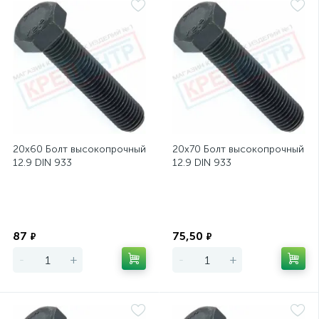
20х60 Болт высокопрочный
20х70 Болт высокопрочный
12.9 DIN 933
12.9 DIN 933
Экономия
Экономия
87
75,50
₽
₽
-
+
-
+