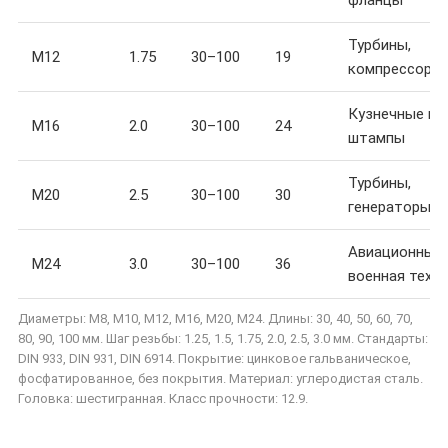
фланцы
Турбины,
M12
1.75
30–100
19
компрессоры
Кузнечные пр
M16
2.0
30–100
24
штампы
Турбины,
M20
2.5
30–100
30
генераторы
Авиационные 
M24
3.0
30–100
36
военная техн
Диаметры: M8, M10, M12, M16, M20, M24. Длины: 30, 40, 50, 60, 70,
80, 90, 100 мм. Шаг резьбы: 1.25, 1.5, 1.75, 2.0, 2.5, 3.0 мм. Стандарты:
DIN 933, DIN 931, DIN 6914. Покрытие: цинковое гальваническое,
фосфатированное, без покрытия. Материал: углеродистая сталь.
Головка: шестигранная. Класс прочности: 12.9.