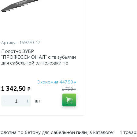
Артикул:
159770-17
Полотно ЗУБР
"ПРОФЕССИОНАЛ" с тв.зубьями
для сабельной эл.ножовки по
лёгкому бетону; 250/200, 17 зуб
Экономия 447,50
₽
1 342,50
₽
1 790
₽
-
+
шт
олотна по бетону для сабельной пилы, в каталоге:
1 товар