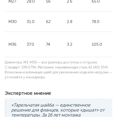
M27
28.0
56
2.6
65.0
M30
31.0
62
2.8
78.0
M36
37.0
74
3.2
105.0
Диаметры: M3–M36 — все размеры доступны к отгрузке.
Стандарт: DIN 6796. Материал: нержавеющая сталь A2 (AISI 304).
Возможна комбинация шайб для увеличения хода или нагрузки —
уточняйте у менеджера.
Экспертное мнение
«Тарельчатая шайба — единственное
решение для фланцев, которые «дышат» от
температуры. За 16 лет монтажа