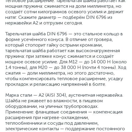
тепловое расширение. Тарельчатая шайба работает как
мощная пружина: сжимается на доли миллиметра, но
создаёт сотни килограммов осевого усилия и держит
натяг. Скажите диаметр — подберём DIN 6796 из
нержавейки A2 и отгрузим сегодня.
Тарельчатая шайба DIN 6796 — это стальное кольцо в
форме усечённого конуса. В отличие от гровера,
который стопорит гайку острыми кромками,
тарельчатая шайба работает как высоконагруженная
пружина: при затяжке конус сжимается и создаёт
мощное осевое усилие. Для M12 — до 14 000 Н (около
1.4 тонны), для M20 — до 38 000 Н (почти 4 тонны). Ход
сжатия — доли миллиметра, но этого достаточно,
чтобы компенсировать тепловое расширение, усадку
прокладок и релаксацию напряжений в болте.
Марка стали — A2 (AISI 304), аустенитная нержавейка.
Шайба не ржавеет во влажности, в пищевом
оборудовании, на уличных трубопроводах.
Применение: фланцевые соединения — компенсация
расширения при нагреве-охлаждении,
теплообменники и сосуды под давлением,
электрические контакты — поддержание постоянного