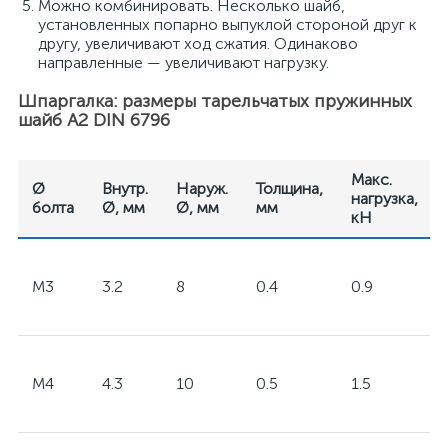
Можно комбинировать. Несколько шайб,
установленных попарно выпуклой стороной друг к
другу, увеличивают ход сжатия. Одинаково
направленные — увеличивают нагрузку.
Шпаргалка: размеры тарельчатых пружинных
шайб A2 DIN 6796
Макс.
Ø
Внутр.
Наруж.
Толщина,
нагрузка,
болта
Ø, мм
Ø, мм
мм
кН
M3
3.2
8
0.4
0.9
M4
4.3
10
0.5
1.5