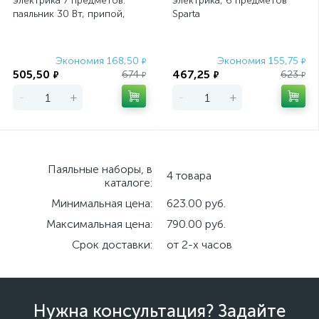
электрика 7 предметов:
электрика, 6 предметов
паяльник 30 Вт, припой,
Sparta
флюс, две отвёртки,
пинцет, подставка
Экономия 168,50
Экономия 155,75
₽
₽
505,50
467,25
674
623
₽
₽
₽
₽
-
+
-
+
Паяльные наборы, в
4 товара
каталоге:
Минимальная цена:
623.00 руб.
Максимальная цена:
790.00 руб.
Срок доставки:
от 2-х часов
Нужна консультация? Задайте